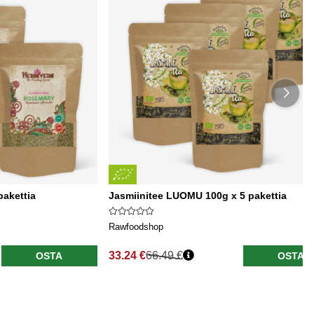
akettia
Jasmiinitee LUOMU 100g x 5 pakettia
Rawfoodshop
33.24 €
66.49 €
OSTA
OSTA