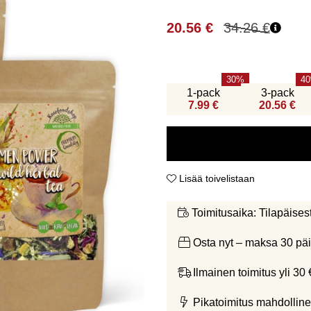
20.56
€
34.26
€
30
40
1-pack
3-pack
7.99 €
20.56 €
Lisää toivelistaan
Tilapäises
Toimitusaika:
Osta nyt – maksa 30 päi
Ilmainen toimitus yli 30 
Pikatoimitus mahdolline