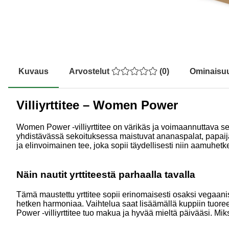
Kuvaus
Arvostelut
(
0
)
Ominaisu
Villiyrttitee – Women Power
Women Power -villiyrttitee on värikäs ja voimaannuttava se
yhdistävässä sekoituksessa maistuvat ananaspalat, papaija
ja elinvoimainen tee, joka sopii täydellisesti niin aamuhet
Näin nautit yrttiteestä parhaalla tavalla
Tämä maustettu yrttitee sopii erinomaisesti osaksi vegaani
hetken harmoniaa. Vaihtelua saat lisäämällä kuppiin tuoree
Power -villiyrttitee tuo makua ja hyvää mieltä päivääsi. Mikse