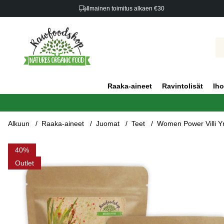
Ilmainen toimitus alkaen €30
Raaka-aineet
Ravintolisät
Iho
Alkuun
Raaka-aineet
Juomat
Teet
Women Power Villi Yrt
Tuotekuvat Women Power Villi Yrttitee 100g x 3 pakettia
40
Outlet