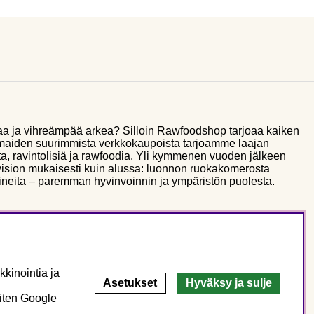
aa ja vihreämpää arkea? Silloin Rawfoodshop tarjoaa kaiken
smaiden suurimmista verkkokaupoista tarjoamme laajan
a, ravintolisiä ja rawfoodia. Yli kymmenen vuoden jälkeen
sion mukaisesti kuin alussa: luonnon ruokakomerosta
ineita – paremman hyvinvoinnin ja ympäristön puolesta.
kinointia ja
Asetukset
Hyväksy ja sulje
miten Google