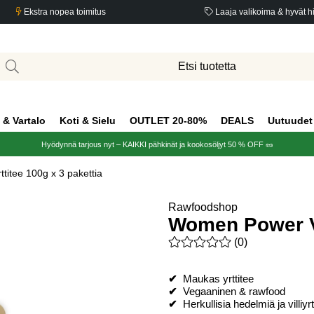
Ekstra nopea toimitus
Laaja valikoima & hyvät h
 & Vartalo
Koti & Sielu
OUTLET 20-80%
DEALS
Uutuudet
Hyödynnä tarjous nyt – KAIKKI pähkinät ja kookosöljyt 50 % OFF 🥜
titee 100g x 3 pakettia
Rawfoodshop
Women Power Vil
Keskiarvoluokitus 0 / 5 Arvio
(
0
)
✔
Maukas yrttitee
✔
Vegaaninen & rawfood
✔
Herkullisia hedelmiä ja villiyrt