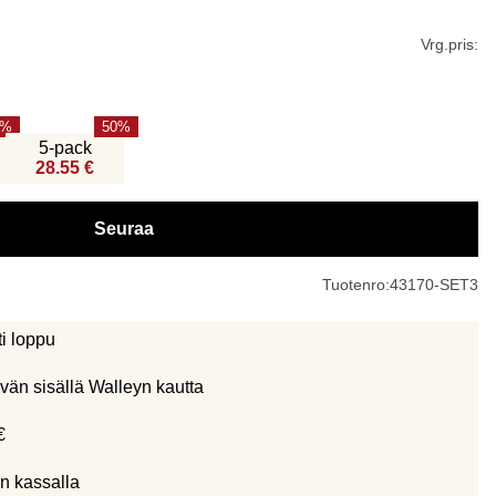
Vrg.pris:
50
5-pack
28.55 €
Seuraa
Tuotenro:
43170-SET3
ti loppu
vän sisällä Walleyn kautta
€
n kassalla