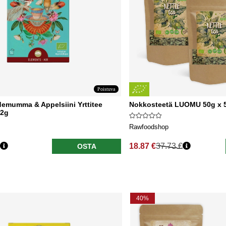
Poistuva
demumma & Appelsiini Yrttitee
Nokkosteetä LUOMU 50g x 5
 2g
Rawfoodshop
18.87 €
37.73 €
OSTA
nta
Normaali hinta
40%