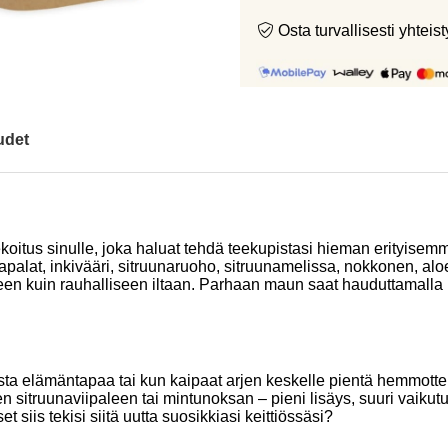
Osta turvallisesti yht
udet
koitus sinulle, joka haluat tehdä teekupistasi hieman erityisemm
palat, inkivääri, sitruunaruoho, sitruunamelissa, nokkonen, a
keen kuin rauhalliseen iltaan. Parhaan maun saat hauduttamalla 
sta elämäntapaa tai kun kaipaat arjen keskelle pientä hemmottel
n sitruunaviipaleen tai mintunoksan – pieni lisäys, suuri vaikut
t siis tekisi siitä uutta suosikkiasi keittiössäsi?