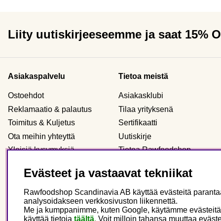
Liity uutiskirjeeseemme ja saat 15% 
Asiakaspalvelu
Tietoa meistä
Ostoehdot
Asiakasklubi
Reklamaatio & palautus
Tilaa yrityksenä
Toimitus & Kuljetus
Sertifikaatti
Ota meihin yhteyttä
Uutiskirje
Yleisiä kysymyksiä
Tietoa Rawfoodshop
Evästeet
Meidän myymälämme
Evästeet ja vastaavat tekniikat
Henkilökohtaiset tiedot
Rawfoodshop Scandinavia AB käyttää evästeitä parantaak
analysoidakseen verkkosivuston liikennettä.
Me ja kumppanimme, kuten Google, käytämme evästeitä main
Finland
käyttää tietoja
täältä
.
Voit milloin tahansa muuttaa eväste