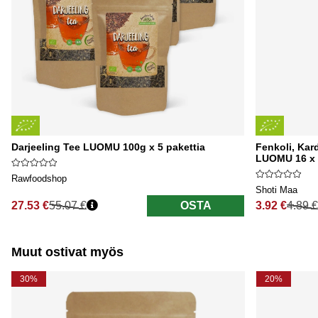
Darjeeling Tee LUOMU 100g x 5 pakettia
Fenkoli, Kar
LUOMU 16 x
Rawfoodshop
Shoti Maa
27.53 €
55.07 €
OSTA
3.92 €
4.89 €
Normaali hinta
Normaali hi
Muut ostivat myös
30%
20%