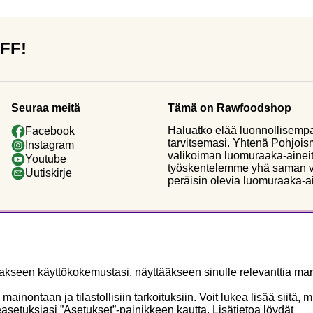
OFF!
Seuraa meitä
Tämä on Rawfoodshop
Haluatko elää luonnollisemp
Facebook
tarvitsemasi. Yhtenä Pohjoi
Instagram
valikoiman luomuraaka-aineit
Youtube
työskentelemme yhä saman vi
Uutiskirje
peräisin olevia luomuraaka-a
seen käyttökokemustasi, näyttääkseen sinulle relevanttia mark
ontaan ja tilastollisiin tarkoituksiin. Voit lukea lisää siitä, 
asetuksiasi ”Asetukset”-painikkeen kautta. Lisätietoa löydät