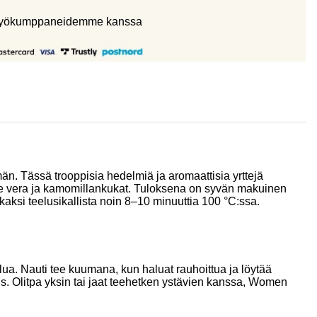
eistyökumppaneidemme kanssa
än. Tässä trooppisia hedelmiä ja aromaattisia yrttejä
loe vera ja kamomillankukat. Tuloksena on syvän makuinen
kaksi teelusikallista noin 8–10 minuuttia 100 °C:ssa.
ua. Nauti tee kuumana, kun haluat rauhoittua ja löytää
us. Olitpa yksin tai jaat teehetken ystävien kanssa, Women