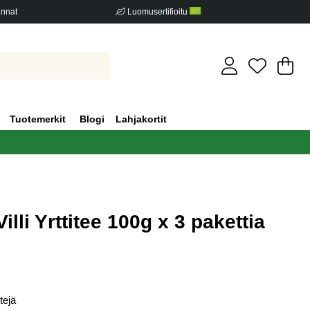
innat
Luomusertifioitu
Os
Mä
.
Tuotemerkit
Blogi
Lahjakortit
li Yrttitee 100g x 3 pakettia
iden määrä 0
tejä