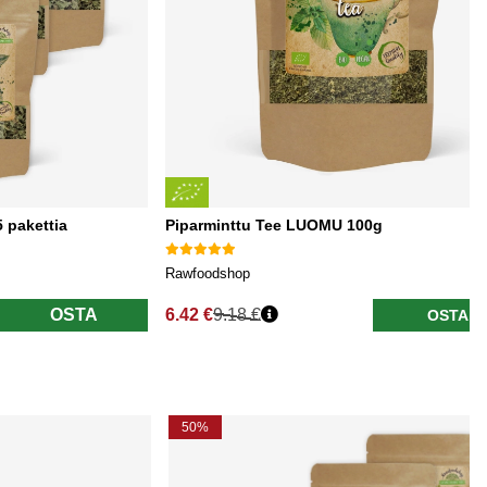
 pakettia
Piparminttu Tee LUOMU 100g
Rawfoodshop
OSTA
6.42 €
9.18 €
OSTA
Normaali hinta
50%