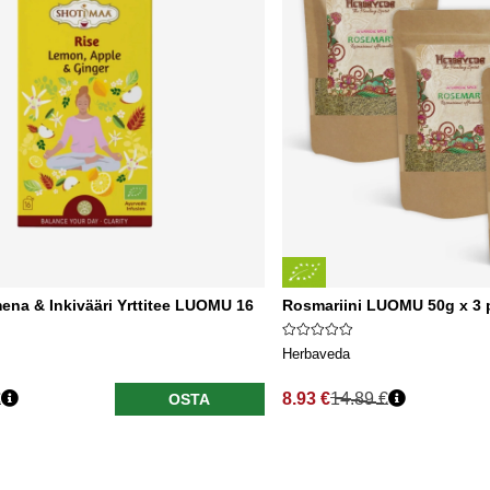
ena & Inkivääri Yrttitee LUOMU 16
Rosmariini LUOMU 50g x 3 p
Herbaveda
€
8.93 €
14.89 €
OSTA