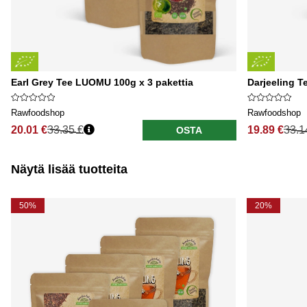
Earl Grey Tee LUOMU 100g x 3 pakettia
Darjeeling T
Rawfoodshop
Rawfoodshop
20.01 €
33.35 €
19.89 €
33.1
OSTA
Näytä lisää tuotteita
50%
20%