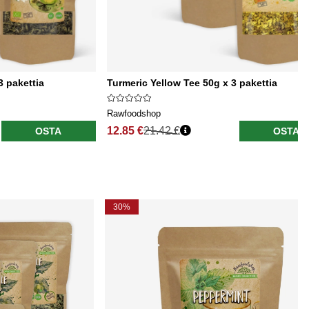
 pakettia
Turmeric Yellow Tee 50g x 3 pakettia
Rawfoodshop
12.85 €
21.42 €
OSTA
OSTA
30%