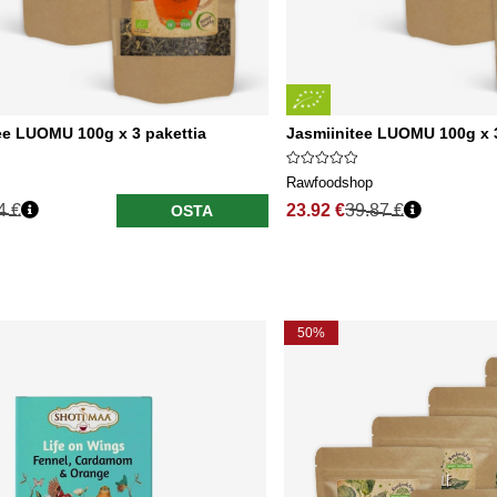
ee LUOMU 100g x 3 pakettia
Jasmiinitee LUOMU 100g x 3
Rawfoodshop
4 €
23.92 €
39.87 €
OSTA
50%