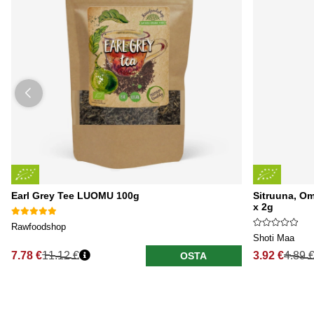
Earl Grey Tee LUOMU 100g
Sitruuna, Om
x 2g
Rawfoodshop
Shoti Maa
7.78 €
11.12 €
3.92 €
4.89 
OSTA