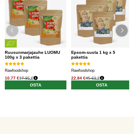
Ruusunmarjajauhe LUOMU
Epsom-suola 1 kg x 5
100g x 3 pakettia
pakettia
Rawfoodshop
Rawfoodshop
10.77 €
17.95 €
22.84 €
45.69 €
OSTA
OSTA