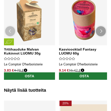
Yrttihauduke Malvan
Kasvicocktail Fantasy
Kukinnot LUOMU 30g
LUOMU 60g
Le Comptoir D'herboristerie
Le Comptoir D'herboristerie
3.83 €
4.79 €
9.14 €
11.42 €
OSTA
OSTA
Näytä lisää tuotteita
20%