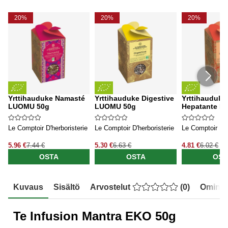
20%
20%
20%
Yrttihauduke Namasté
Yrttihauduke Digestive
Yrttihauduke
LUOMU 50g
LUOMU 50g
Hepatante L
Le Comptoir D'herboristerie
Le Comptoir D'herboristerie
Le Comptoir D'h
5.96 €
7.44 €
5.30 €
6.63 €
4.81 €
6.02 €
OSTA
OSTA
OST
Kuvaus
Sisältö
Arvostelut
(
0
)
Ominai
Te Infusion Mantra EKO 50g