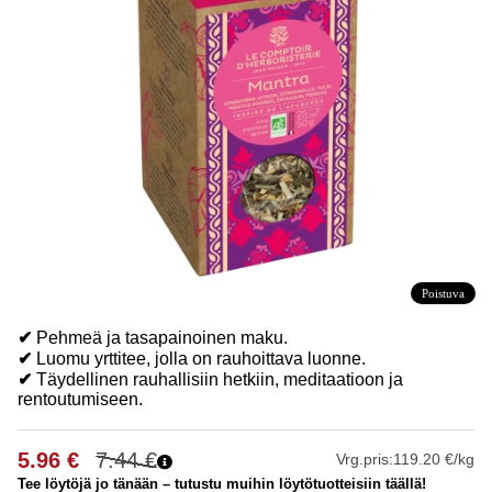
Poistuva
✔
Pehmeä ja tasapainoinen maku.
✔
Luomu yrttitee, jolla on rauhoittava luonne.
✔
Täydellinen rauhallisiin hetkiin, meditaatioon ja
rentoutumiseen.
5.96
€
7.44
€
Vrg.pris:
119.20 €/kg
Tee löytöjä jo tänään – tutustu muihin löytötuotteisiin täällä!