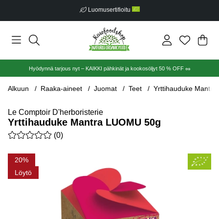
Luomusertifioitu
Ost
Mää
.
Hyödynnä tarjous nyt – KAIKKI pähkinät ja kookosöljyt 50 % OFF 🥜
Alkuun
Raaka-aineet
Juomat
Teet
Yrttihauduke Mantr
Le Comptoir D'herboristerie
Yrttihauduke Mantra LUOMU 50g
Keskiarvoluokitus 0 / 5 Arvioiden määrä 0
(
0
)
Tuotekuvat Yrttihauduke Mantra LUOMU 50g
20
Löytö