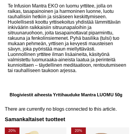
Te Infusion Mantra EKO on luomu yrttitee, jolla on
raikas, tasapainoinen ja harmoninen luonne, luotu
rauhallisiin hetkiin ja sisäiseen keskittymiseen.
Huolellisesti koottu yrttisekoitus yhdistää lämmittävän
inkiväärin raikkaisiin sitruunapaloihin ja
sitruunaruohoon, joita tasapainottavat piparminttu,
rakuuna ja fenkolinsiemenet. Pyhä basilika (tulsi) tuo
mukaan pehmeän, yrttisen ja kevyesti mausteisen
sävyn, joka pyöristää maun miellyttävästi.
Luonnollinen yrttitee ilman lisäaineita, käsityönä
valmistettu luomuraaka-aineista laatua ja perinteitä
kunnioittaen – täydellinen meditaatioon, rentoutumiseen
tai rauhalliseen taukoon arjessa.
Blogiviestit aiheesta Yrttihauduke Mantra LUOMU 50g
There are currently no blogs connected to this article.
Samankaltaiset tuotteet
20%
20%