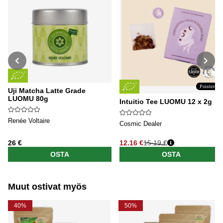
Poistuva
Uji Matcha Latte Grade
LUOMU 80g
Intuitio Tee LUOMU 12 x 2g
Renée Voltaire
Cosmic Dealer
26 €
12.16 €
15.19 €
Normaali hinta
OSTA
OSTA
Muut ostivat myös
40%
50%