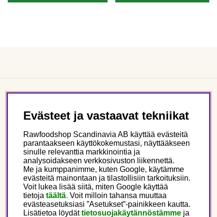
Asiakaspalvelu
Evästeet ja vastaavat tekniikat
Tietoa meistä
Rawfoodshop Scandinavia AB käyttää evästeitä
parantaakseen käyttökokemustasi, näyttääkseen
sinulle relevanttia markkinointia ja
Seuraa meitä
analysoidakseen verkkosivuston liikennettä.
Me ja kumppanimme, kuten Google, käytämme
evästeitä mainontaan ja tilastollisiin tarkoituksiin.
Tämä on Rawfoodshop
Voit lukea lisää siitä, miten Google käyttää
tietoja
täältä
.
Voit milloin tahansa muuttaa
evästeasetuksiasi ”Asetukset”-painikkeen kautta.
Finland
Lisätietoa löydät
tietosuojakäytännöstämme
ja