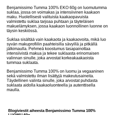
Benjamissimo Tumma 100% EKO 60g on luomutumma
suklaa, jossa on voimakas ja intensiivinen kaakaon
maku. Huolellisesti valituista kaakaopavuista
valmistettu suklaa tarjoaa puhtaan ja täyteläisen
makuelämyksen, jossa kaakaon luonnollinen luonne on
täysin keskiössä.
Suklaa sisältää vain kaakaota ja kaakaovoita, mikä luo
syvän makuprofiilin paahteisilla sävyillä ja pitkällä
jälkimaulla. Pehmeä koostumus tasapainottaa
intensiivistä makua ja tekee suklaasta erinomaisen
valinnan sinulle, joka arvostat korkeakaakaoista
tummaa suklaata.
Benjamissimo Tumma 100% on luomu ja vegaaninen
sekä valmistettu ilman lisättyjä makeutusaineita.
Täydellinen valinta sinulle, joka arvostat puhdasta
suklaata aidolla kaakaoluonteella ja autenttisella
maulla.
Blogiviestit aiheesta Benjamissimo Tumma 100%
LUOMU 60g