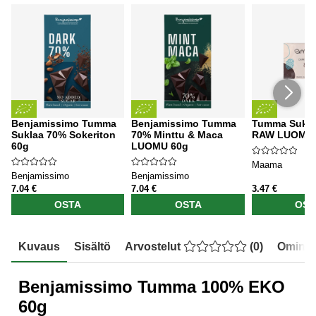
Benjamissimo Tumma
Benjamissimo Tumma
Tumma Sukla
Suklaa 70% Sokeriton
70% Minttu & Maca
RAW LUOMU 
60g
LUOMU 60g
Maama
Benjamissimo
Benjamissimo
7.04 €
7.04 €
3.47 €
OSTA
OSTA
OST
Kuvaus
Sisältö
Arvostelut
(
0
)
Ominai
Benjamissimo Tumma 100% EKO
60g