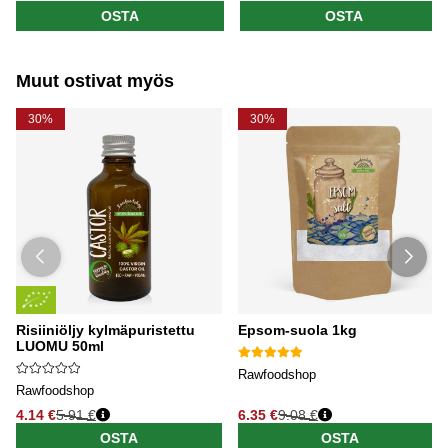
OSTA
OSTA
Muut ostivat myös
30%
30%
Risiiniöljy kylmäpuristettu
Epsom-suola 1kg
LUOMU 50ml
Rawfoodshop
Rawfoodshop
4.14 €
5.91 €
6.35 €
9.08 €
OSTA
OSTA