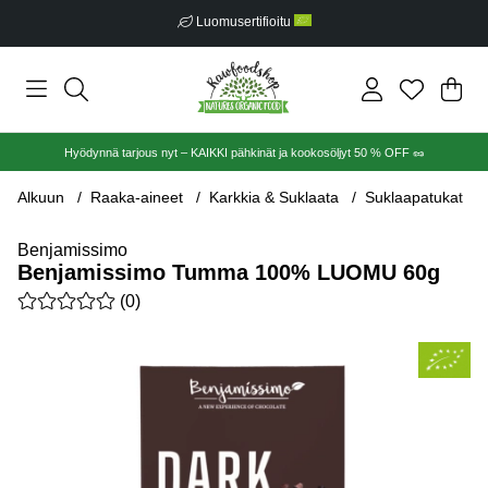
Luomusertifioitu
Ost
Mää
.
Hyödynnä tarjous nyt – KAIKKI pähkinät ja kookosöljyt 50 % OFF 🥜
Alkuun
Raaka-aineet
Karkkia & Suklaata
Suklaapatukat
Benjamissimo
Benjamissimo Tumma 100% LUOMU 60g
Keskiarvoluokitus 0 / 5 Arvioiden määrä 0
(
0
)
Tuotekuvat Benjamissimo Tumma 100% LUOMU 60g