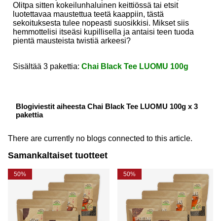
Olitpa sitten kokeilunhaluinen keittiössä tai etsit
luotettavaa maustettua teetä kaappiin, tästä
sekoituksesta tulee nopeasti suosikkisi. Mikset siis
hemmottelisi itseäsi kupillisella ja antaisi teen tuoda
pientä mausteista twistiä arkeesi?
Sisältää 3 pakettia:
Chai Black Tee LUOMU 100g
Blogiviestit aiheesta Chai Black Tee LUOMU 100g x 3
pakettia
There are currently no blogs connected to this article.
Samankaltaiset tuotteet
50%
50%