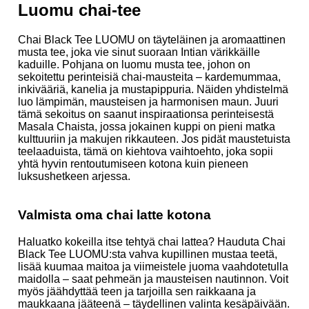
Luomu chai-tee
Chai Black Tee LUOMU on täyteläinen ja aromaattinen
musta tee, joka vie sinut suoraan Intian värikkäille
kaduille. Pohjana on luomu musta tee, johon on
sekoitettu perinteisiä chai-mausteita – kardemummaa,
inkivääriä, kanelia ja mustapippuria. Näiden yhdistelmä
luo lämpimän, mausteisen ja harmonisen maun. Juuri
tämä sekoitus on saanut inspiraationsa perinteisestä
Masala Chaista, jossa jokainen kuppi on pieni matka
kulttuuriin ja makujen rikkauteen. Jos pidät maustetuista
teelaaduista, tämä on kiehtova vaihtoehto, joka sopii
yhtä hyvin rentoutumiseen kotona kuin pieneen
luksushetkeen arjessa.
Valmista oma chai latte kotona
Haluatko kokeilla itse tehtyä chai lattea? Hauduta Chai
Black Tee LUOMU:sta vahva kupillinen mustaa teetä,
lisää kuumaa maitoa ja viimeistele juoma vaahdotetulla
maidolla – saat pehmeän ja mausteisen nautinnon. Voit
myös jäähdyttää teen ja tarjoilla sen raikkaana ja
maukkaana jääteenä – täydellinen valinta kesäpäivään.