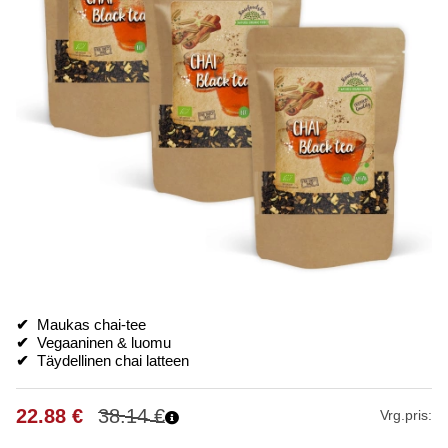
✔
Maukas chai-tee
✔
Vegaaninen & luomu
✔
Täydellinen chai latteen
22.88
€
38.14
€
Vrg.pris: