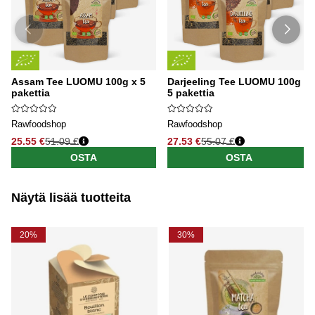
Assam Tee LUOMU 100g x 5
Darjeeling Tee LUOMU 100g x
pakettia
5 pakettia
Rawfoodshop
Rawfoodshop
25.55 €
51.09 €
27.53 €
55.07 €
OSTA
OSTA
Näytä lisää tuotteita
20%
30%