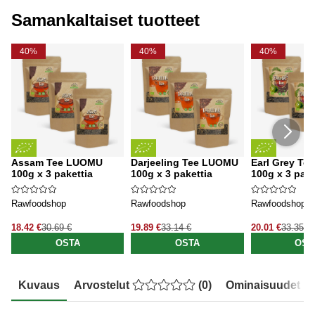
Samankaltaiset tuotteet
40%
40%
40%
Assam Tee LUOMU
Darjeeling Tee LUOMU
Earl Grey T
100g x 3 pakettia
100g x 3 pakettia
100g x 3 pake
Rawfoodshop
Rawfoodshop
Rawfoodshop
18.42 €
30.69 €
19.89 €
33.14 €
20.01 €
33.35 €
OSTA
OSTA
OST
Kuvaus
Arvostelut
(
0
)
Ominaisuudet