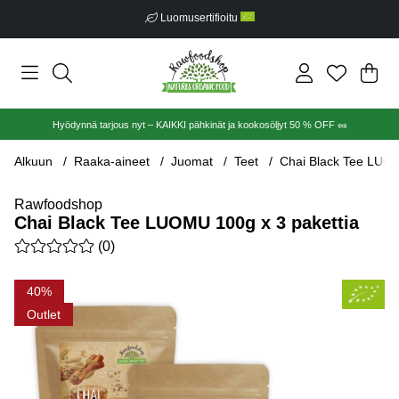
Luomusertifioitu
Ost
Mää
.
Hyödynnä tarjous nyt – KAIKKI pähkinät ja kookosöljyt 50 % OFF 🥜
Alkuun
Raaka-aineet
Juomat
Teet
Chai Black Tee LUOM
Rawfoodshop
Chai Black Tee LUOMU 100g x 3 pakettia
Keskiarvoluokitus 0 / 5 Arvioiden määrä 0
(
0
)
Tuotekuvat Chai Black Tee LUOMU 100g x 3 pakettia
40
Outlet