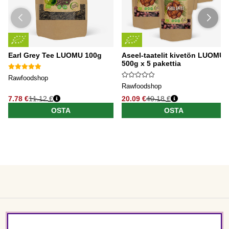
Earl Grey Tee LUOMU 100g
Aseel-taatelit kivetön LUOMU
500g x 5 pakettia
Rawfoodshop
Rawfoodshop
7.78 €
11.12 €
20.09 €
40.18 €
OSTA
OSTA
Asiakaspalvelu