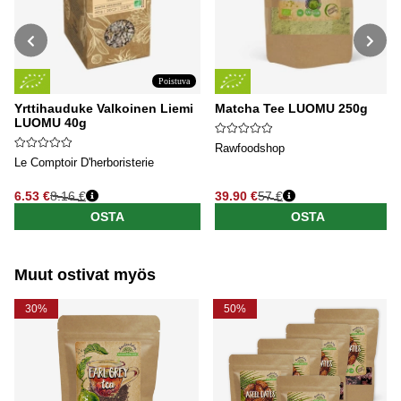
Poistuva
Yrttihauduke Valkoinen Liemi
Matcha Tee LUOMU 250g
LUOMU 40g
Rawfoodshop
Le Comptoir D'herboristerie
6.53 €
8.16 €
39.90 €
57 €
Normaali hinta
Normaali hinta
OSTA
OSTA
Muut ostivat myös
30%
50%