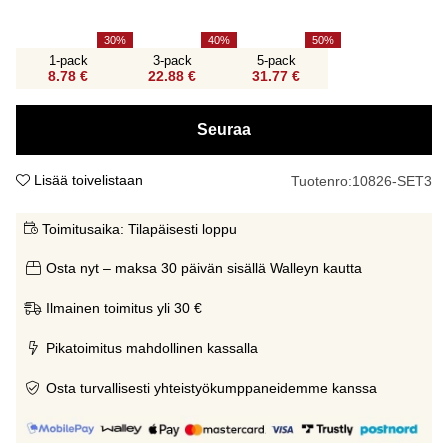
30
40
50
1-pack
3-pack
5-pack
8.78 €
22.88 €
31.77 €
Seuraa
Lisää toivelistaan
Tuotenro:
10826-SET3
Toimitusaika:
Tilapäisesti loppu
Osta nyt – maksa 30 päivän sisällä Walleyn kautta
Ilmainen toimitus yli 30 €
Pikatoimitus mahdollinen kassalla
Osta turvallisesti yhteistyökumppaneidemme kanssa