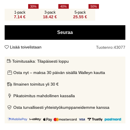
30
40
50
1-pack
3-pack
5-pack
7.14 €
18.42 €
25.55 €
Seuraa
Lisää toivelistaan
Tuotenro:
43077
Toimitusaika:
Tilapäisesti loppu
Osta nyt – maksa 30 päivän sisällä Walleyn kautta
Ilmainen toimitus yli 30 €
Pikatoimitus mahdollinen kassalla
Osta turvallisesti yhteistyökumppaneidemme kanssa