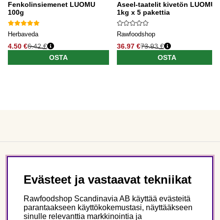
Fenkolinsiemenet LUOMU
Aseel-taatelit kivetön LUOMU
100g
1kg x 5 pakettia
Herbaveda
Rawfoodshop
4.50 €
6.42 €
36.97 €
73.93 €
OSTA
OSTA
Asiakaspalvelu
Evästeet ja vastaavat tekniikat
Tietoa meistä
Rawfoodshop Scandinavia AB käyttää evästeitä
parantaakseen käyttökokemustasi, näyttääkseen
sinulle relevanttia markkinointia ja