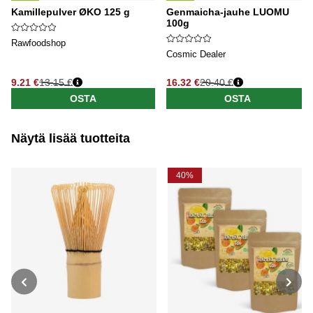
Kamillepulver ØKO 125 g
Genmaicha-jauhe LUOMU
100g
Rawfoodshop
Cosmic Dealer
9.21 €
13.15 €
16.32 €
20.40 €
OSTA
OSTA
Näytä lisää tuotteita
40%