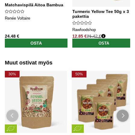
Matchavispilä Aitoa Bambua
Turmeric Yellow Tee 50g x 3
pakettia
Renée Voltaire
Rawfoodshop
24.48 €
12.85 €
21.42 €
Normaali hinta
OSTA
OSTA
Muut ostivat myös
30%
50%