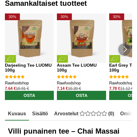
Samankaltaiset tuotteet
30%
30%
30%
Darjeeling Tee LUOMU
Assam Tee LUOMU
Earl Grey T
100g
100g
100g
Rawfoodshop
Rawfoodshop
Rawfoodshop
7.64 €
10.91 €
7.14 €
10.20 €
7.78 €
11.12 €
OSTA
OSTA
OST
Kuvaus
Sisältö
Arvostelut
(
0
)
Ominai
Villi punainen tee – Chai Massai