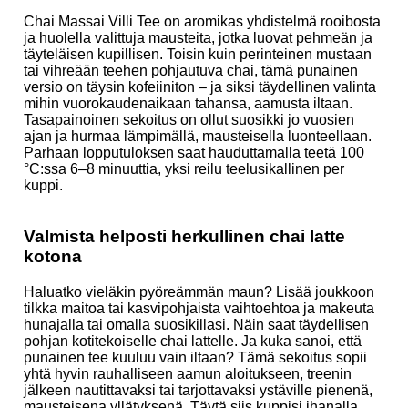
Chai Massai Villi Tee on aromikas yhdistelmä rooibosta
ja huolella valittuja mausteita, jotka luovat pehmeän ja
täyteläisen kupillisen. Toisin kuin perinteinen mustaan
tai vihreään teehen pohjautuva chai, tämä punainen
versio on täysin kofeiiniton – ja siksi täydellinen valinta
mihin vuorokaudenaikaan tahansa, aamusta iltaan.
Tasapainoinen sekoitus on ollut suosikki jo vuosien
ajan ja hurmaa lämpimällä, mausteisella luonteellaan.
Parhaan lopputuloksen saat hauduttamalla teetä 100
°C:ssa 6–8 minuuttia, yksi reilu teelusikallinen per
kuppi.
Valmista helposti herkullinen chai latte
kotona
Haluatko vieläkin pyöreämmän maun? Lisää joukkoon
tilkka maitoa tai kasvipohjaista vaihtoehtoa ja makeuta
hunajalla tai omalla suosikillasi. Näin saat täydellisen
pohjan kotitekoiselle chai lattelle. Ja kuka sanoi, että
punainen tee kuuluu vain iltaan? Tämä sekoitus sopii
yhtä hyvin rauhalliseen aamun aloitukseen, treenin
jälkeen nautittavaksi tai tarjottavaksi ystäville pienenä,
mausteisena yllätyksenä. Täytä siis kuppisi ihanalla