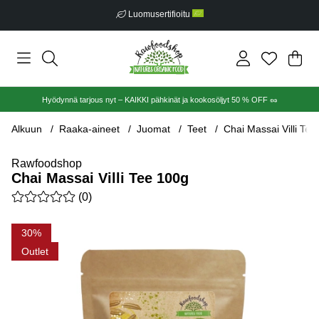
Luomusertifioitu
Ost
Mää
.
Hyödynnä tarjous nyt – KAIKKI pähkinät ja kookosöljyt 50 % OFF 🥜
Alkuun
Raaka-aineet
Juomat
Teet
Chai Massai Villi Te
Rawfoodshop
Chai Massai Villi Tee 100g
Keskiarvoluokitus 0 / 5 Arvioiden määrä 0
(
0
)
Tuotekuvat Chai Massai Villi Tee 100g
30
Outlet