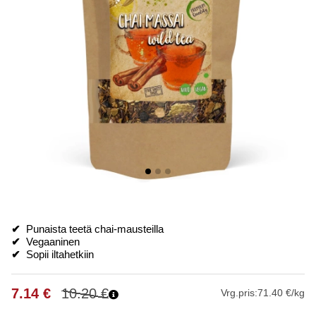
✔
Punaista teetä chai-mausteilla
✔
Vegaaninen
✔
Sopii iltahetkiin
7.14
€
10.20
€
Vrg.pris:
71.40 €/kg