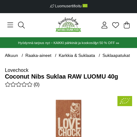
Luomusertifioitu
Ost
Mää
.
Hyödynnä tarjous nyt – KAIKKI pähkinät ja kookosöljyt 50 % OFF 🥜
Alkuun
Raaka-aineet
Karkkia & Suklaata
Suklaapatukat
Lovechock
Coconut Nibs Suklaa RAW LUOMU 40g
Keskiarvoluokitus 0 / 5 Arvioiden määrä 0
(
0
)
Tuotekuvat Coconut Nibs Suklaa RAW LUOMU 40g