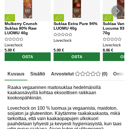
Mulberry Crunch
Suklaa Extra Pure 94%
Suklaa Vanilj
Suklaa 80% Raw
LUOMU 40g
Lucuma 93%
LUOMU 40g
70g
Lovechock
Lovechock
Lovechock
5.00 €
5.00 €
8.06 €
OSTA
OSTA
OST
Kuvaus
Sisältö
Arvostelut
(
0
)
Ominai
Raaka vegaaninen maitosuklaa hedelmäisillä
kaakaosävyillä kohtaa eksoottisen raikkaan
kookospähkinän.
Lovechock on 100 % luomua ja vegaanista, maidoton,
soijaton ja gluteeniton. Käytämme raakakaakaota, mikä
tarkoittaa, että vain kaakaopapujen ulkokuori
paahdetaan lyhyesti ja kevyesti hygieniasyistä, kun taas
ydin pysyy raakana. Aivan kuten et ylikypsennä