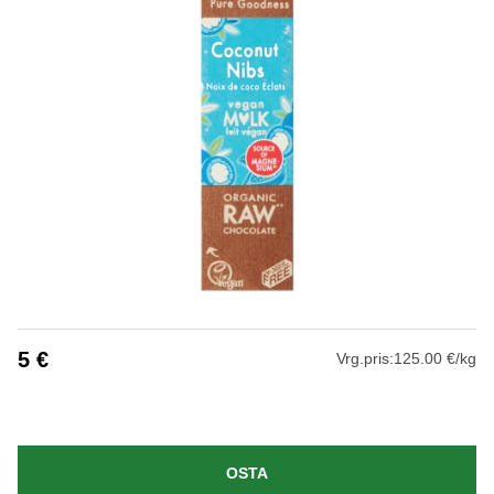
5
€
Vrg.pris:
125.00 €/kg
OSTA