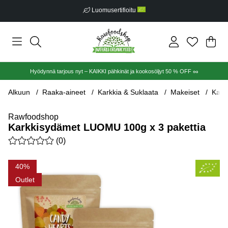
Luomusertifioitu
Ost
Mää
.
Hyödynnä tarjous nyt – KAIKKI pähkinät ja kookosöljyt 50 % OFF 🥜
Alkuun
Raaka-aineet
Karkkia & Suklaata
Makeiset
Kark
Rawfoodshop
Karkkisydämet LUOMU 100g x 3 pakettia
Keskiarvoluokitus 0 / 5 Arvioiden määrä 0
(
0
)
Tuotekuvat Karkkisydämet LUOMU 100g x 3 pakettia
40
Outlet