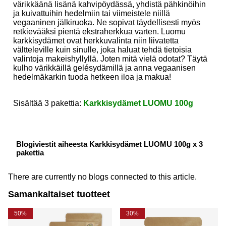
värikkäänä lisänä kahvipöydässä, yhdistä pähkinöihin
ja kuivattuihin hedelmiin tai viimeistele niillä
vegaaninen jälkiruoka. Ne sopivat täydellisesti myös
retkievääksi pientä ekstraherkkua varten. Luomu
karkkisydämet ovat herkkuvalinta niin liivatetta
vältteleville kuin sinulle, joka haluat tehdä tietoisia
valintoja makeishyllyllä. Joten mitä vielä odotat? Täytä
kulho värikkäillä gelésydämillä ja anna vegaanisen
hedelmäkarkin tuoda hetkeen iloa ja makua!
Sisältää 3 pakettia:
Karkkisydämet LUOMU 100g
Blogiviestit aiheesta Karkkisydämet LUOMU 100g x 3
pakettia
There are currently no blogs connected to this article.
Samankaltaiset tuotteet
50%
30%