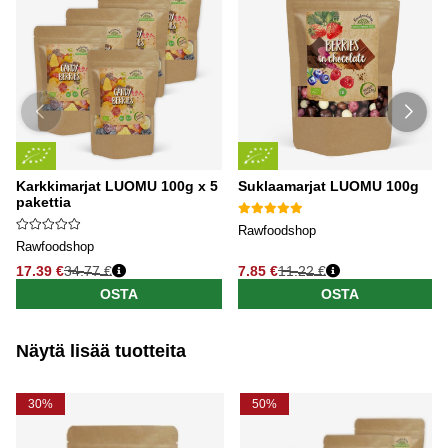
Karkkimarjat LUOMU 100g x 5
Suklaamarjat LUOMU 100g
pakettia
Rawfoodshop
Rawfoodshop
17.39 €
34.77 €
7.85 €
11.22 €
OSTA
OSTA
Näytä lisää tuotteita
30%
50%