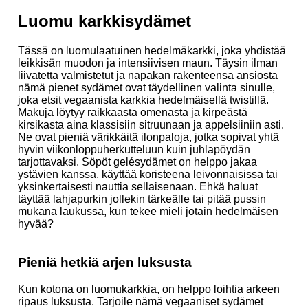
Luomu karkkisydämet
Tässä on luomulaatuinen hedelmäkarkki, joka yhdistää
leikkisän muodon ja intensiivisen maun. Täysin ilman
liivatetta valmistetut ja napakan rakenteensa ansiosta
nämä pienet sydämet ovat täydellinen valinta sinulle,
joka etsit vegaanista karkkia hedelmäisellä twistillä.
Makuja löytyy raikkaasta omenasta ja kirpeästä
kirsikasta aina klassisiin sitruunaan ja appelsiiniin asti.
Ne ovat pieniä värikkäitä ilonpaloja, jotka sopivat yhtä
hyvin viikonloppuherkutteluun kuin juhlapöydän
tarjottavaksi. Söpöt gelésydämet on helppo jakaa
ystävien kanssa, käyttää koristeena leivonnaisissa tai
yksinkertaisesti nauttia sellaisenaan. Ehkä haluat
täyttää lahjapurkin jollekin tärkeälle tai pitää pussin
mukana laukussa, kun tekee mieli jotain hedelmäisen
hyvää?
Pieniä hetkiä arjen luksusta
Kun kotona on luomukarkkia, on helppo loihtia arkeen
ripaus luksusta. Tarjoile nämä vegaaniset sydämet