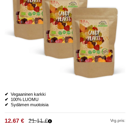
✔
Vegaaninen karkki
✔
100% LUOMU
✔
Sydämen muotoisia
12.67
€
21.11
€
Vrg.pris: