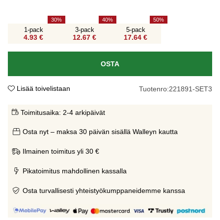
30
40
50
1-pack
3-pack
5-pack
4.93 €
12.67 €
17.64 €
OSTA
Lisää toivelistaan
Tuotenro:
221891-SET3
Toimitusaika:
2-4 arkipäivät
Osta nyt – maksa 30 päivän sisällä Walleyn kautta
Ilmainen toimitus yli 30 €
Pikatoimitus mahdollinen kassalla
Osta turvallisesti yhteistyökumppaneidemme kanssa