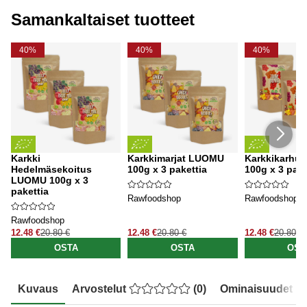
Samankaltaiset tuotteet
40%
40%
40%
Karkki
Karkkimarjat LUOMU
Karkkikarhu
Hedelmäsekoitus
100g x 3 pakettia
100g x 3 pake
LUOMU 100g x 3
pakettia
Rawfoodshop
Rawfoodshop
Rawfoodshop
12.48 €
20.80 €
12.48 €
20.80 €
12.48 €
20.80 €
OSTA
OSTA
OST
Kuvaus
Arvostelut
(
0
)
Ominaisuudet