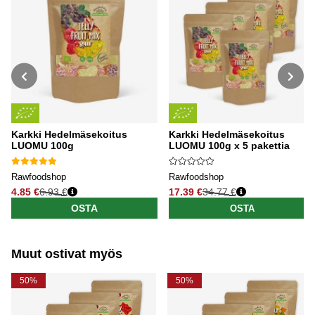
Karkki Hedelmäsekoitus
Karkki Hedelmäsekoitus
LUOMU 100g
LUOMU 100g x 5 pakettia
Rawfoodshop
Rawfoodshop
4.85 €
6.93 €
17.39 €
34.77 €
Normaali hinta
Normaali hinta
OSTA
OSTA
Muut ostivat myös
50%
50%