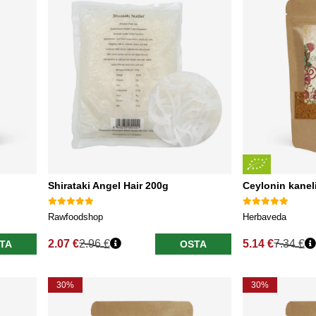
Shirataki Angel Hair 200g
Ceylonin kane
Rawfoodshop
Herbaveda
2.07 €
2.96 €
5.14 €
7.34 €
TA
OSTA
Normaali hinta
Normaali hinta
30%
30%