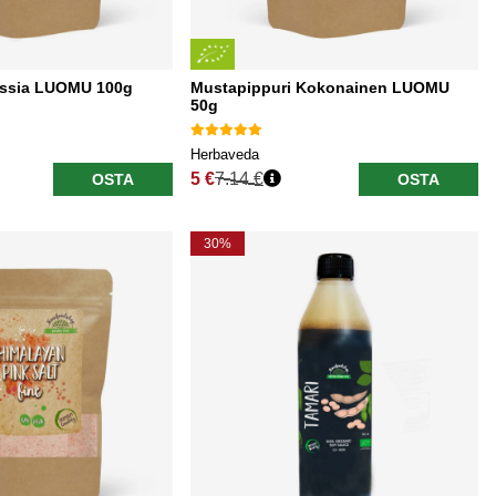
assia LUOMU 100g
Mustapippuri Kokonainen LUOMU
50g
Herbaveda
5 €
7.14 €
OSTA
OSTA
Normaali hinta
30%