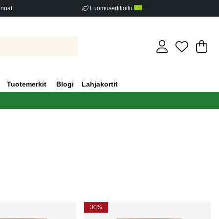
innat
Luomusertifioitu
Os
Mä
.
Tuotemerkit
Blogi
Lahjakortit
30%