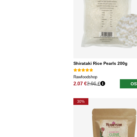
Shirataki Rice Pearls 200g
Rawfoodshop
2.07 €
2.96 €
OS
Normaali hinta
30%