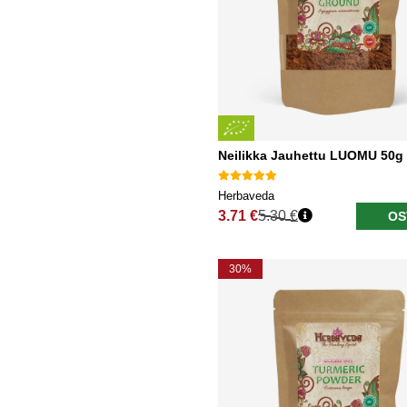
Neilikka Jauhettu LUOMU 50g
Herbaveda
3.71 €
5.30 €
OS
Normaali hinta
30%