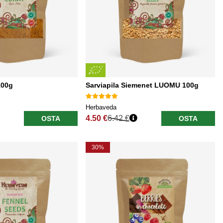
100g
Sarviapila Siemenet LUOMU 100g
Herbaveda
4.50 €
6.42 €
OSTA
OSTA
Normaali hinta
30%