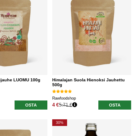
lijauhe LUOMU 100g
Himalajan Suola Hienoksi Jauhettu
500g
Rawfoodshop
4 €
5.71 €
OSTA
OSTA
Normaali hinta
30%