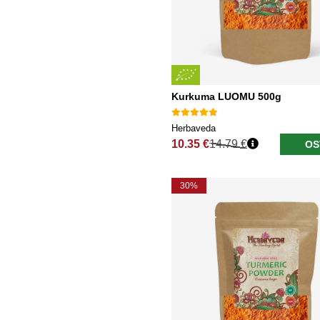
Kurkuma LUOMU 500g
Herbaveda
10.35 €
14.79 €
OS
Normaali hinta
30%