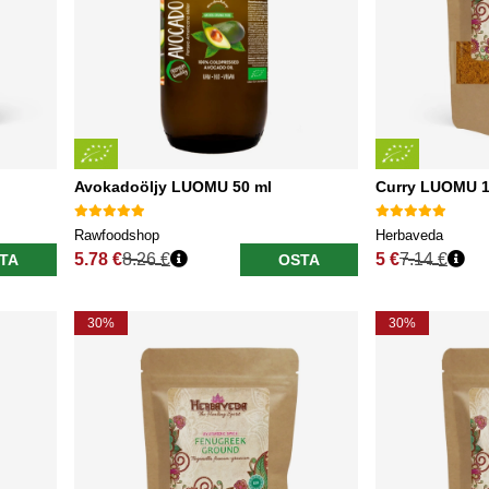
Avokadoöljy LUOMU 50 ml
Curry LUOMU 
Rawfoodshop
Herbaveda
5.78 €
8.26 €
5 €
7.14 €
TA
OSTA
Normaali hinta
Normaali hinta
30%
30%