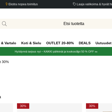
Ekstra nopea toimitus
Laaja valikoima & hyvät h
 & Vartalo
Koti & Sielu
OUTLET 20-80%
DEALS
Uutuudet
Hyödynnä tarjous nyt – KAIKKI pähkinät ja kookosöljyt 50 % OFF 🥜
at 30%
a
30%
30%