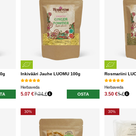
00g
Inkivääri Jauhe LUOMU 100g
Rosmariini LU
Herbaveda
Herbaveda
5.07 €
7.24 €
3.50 €
5 €
TA
OSTA
Normaali hinta
Normaali hinta
30%
30%