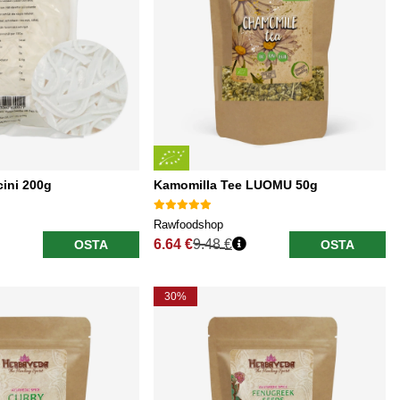
cini 200g
Kamomilla Tee LUOMU 50g
Rawfoodshop
6.64 €
9.48 €
OSTA
OSTA
Normaali hinta
30%