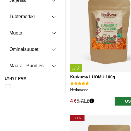
Järjestä
Tuotemerkki
Muoto
Ominaisuudet
Määrä - Bundles
Kurkuma LUOMU 100g
LYHYT PVM
Herbaveda
4 €
5.71 €
OS
Normaali hinta
30%