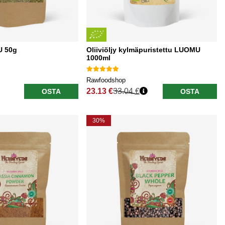
U 50g
Oliiviöljy kylmäpuristettu LUOMU
1000ml
Rawfoodshop
23.13 €
33.04 €
OSTA
OSTA
Normaali hinta
30%