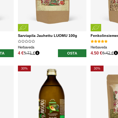
Sarviapila Jauhettu LUOMU 100g
Fenkolinsieme
Herbaveda
Herbaveda
4 €
5.71 €
4.50 €
6.42 €
TA
OSTA
Normaali hinta
Normaali hinta
30%
30%