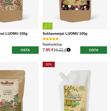
net LUOMU 100g
Suklaamarjat LUOMU 100g
Rawfoodshop
7.85 €
11.22 €
OSTA
OSTA
Normaali hinta
30%