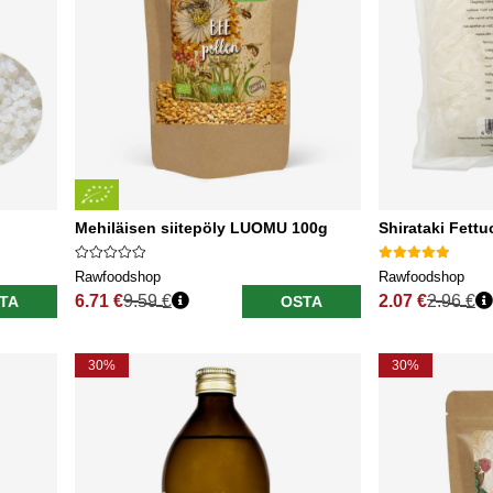
Mehiläisen siitepöly LUOMU 100g
Shirataki Fettu
Rawfoodshop
Rawfoodshop
6.71 €
9.59 €
2.07 €
2.96 €
TA
OSTA
Normaali hinta
Normaali hinta
30%
30%