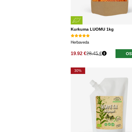
Kurkuma LUOMU 1kg
Herbaveda
19.92 €
28.45 €
OS
Normaali hinta
30%