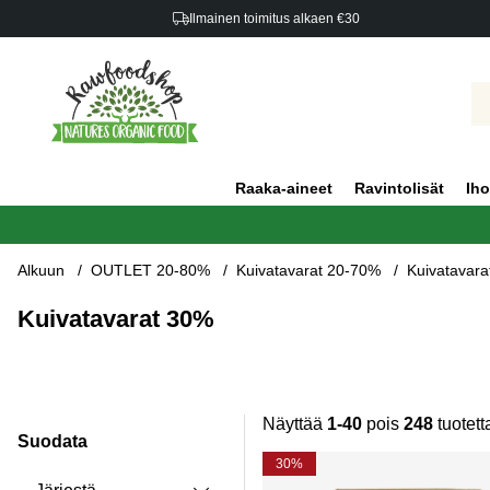
Ilmainen toimitus alkaen €30
Raaka-aineet
Ravintolisät
Iho
Alkuun
OUTLET 20-80%
Kuivatavarat 20-70%
Kuivatavar
Kuivatavarat 30%
Näyttää
1-40
pois
248
tuotett
Suodata
Tuotteet
30%