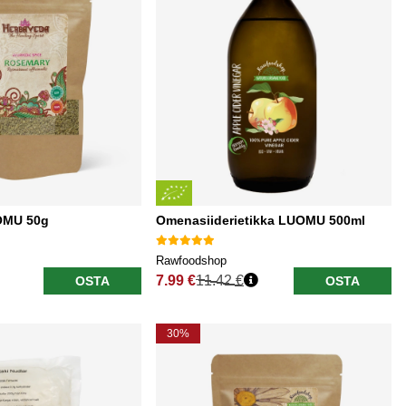
OMU 50g
Omenasiiderietikka LUOMU 500ml
Rawfoodshop
7.99 €
11.42 €
OSTA
OSTA
Normaali hinta
30%