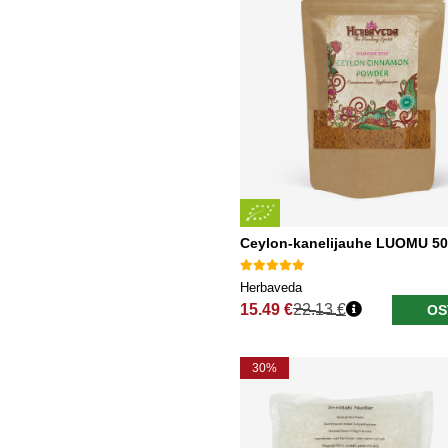
Ceylon-kanelijauhe LUOMU 5
Herbaveda
15.49 €
22.13 €
OS
Normaali hinta
30%