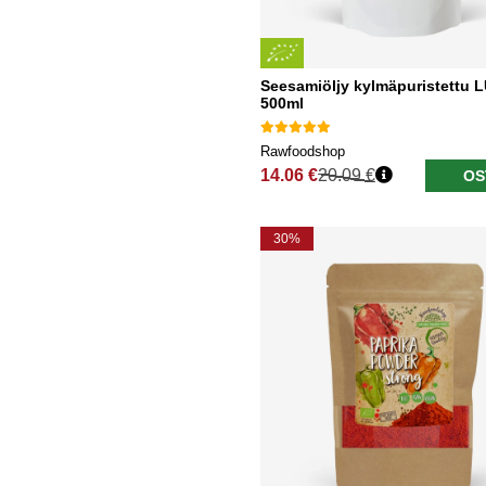
Seesamiöljy kylmäpuristettu
500ml
Rawfoodshop
14.06 €
20.09 €
OS
Normaali hinta
30%