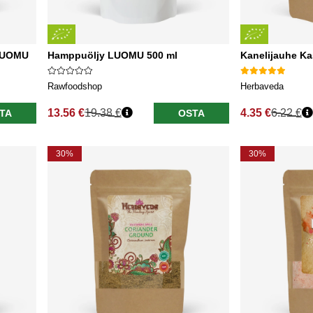
 LUOMU
Hamppuöljy LUOMU 500 ml
Kanelijauhe K
Rawfoodshop
Herbaveda
13.56 €
19.38 €
4.35 €
6.22 €
TA
OSTA
Normaali hinta
Normaali hinta
30%
30%