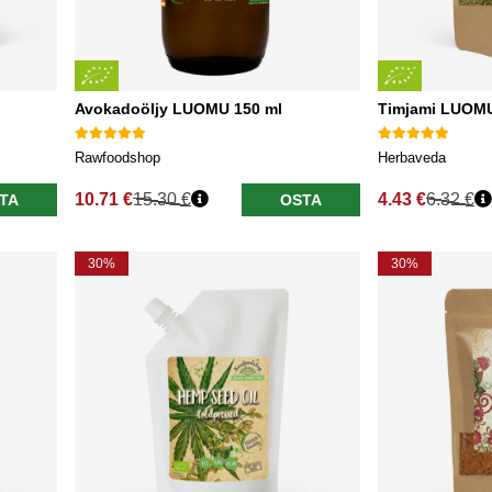
Avokadoöljy LUOMU 150 ml
Timjami LUOM
Rawfoodshop
Herbaveda
10.71 €
15.30 €
4.43 €
6.32 €
TA
OSTA
Normaali hinta
Normaali hinta
30%
30%