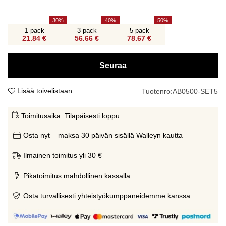
30
40
50
1-pack
3-pack
5-pack
21.84 €
56.66 €
78.67 €
Seuraa
Lisää toivelistaan
Tuotenro:
AB0500-SET5
Toimitusaika:
Tilapäisesti loppu
Osta nyt – maksa 30 päivän sisällä Walleyn kautta
Ilmainen toimitus yli 30 €
Pikatoimitus mahdollinen kassalla
Osta turvallisesti yhteistyökumppaneidemme kanssa