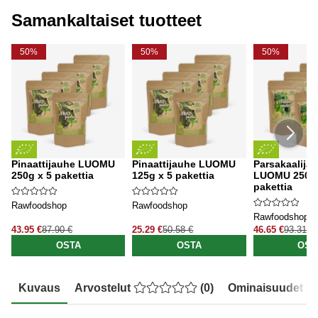
Samankaltaiset tuotteet
50%
50%
50%
Pinaattijauhe LUOMU
Pinaattijauhe LUOMU
Parsakaalija
250g x 5 pakettia
125g x 5 pakettia
LUOMU 250g 
pakettia
Rawfoodshop
Rawfoodshop
Rawfoodshop
43.95 €
87.90 €
25.29 €
50.58 €
46.65 €
93.31 €
OSTA
OSTA
OST
Kuvaus
Arvostelut
(
0
)
Ominaisuudet