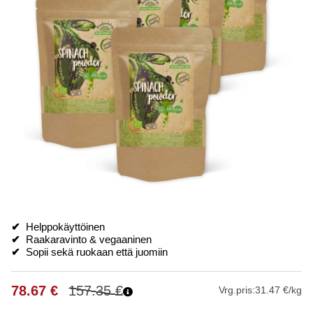
✔
Helppokäyttöinen
✔
Raakaravinto & vegaaninen
✔
Sopii sekä ruokaan että juomiin
78.67
€
157.35
€
Vrg.pris:
31.47 €/kg