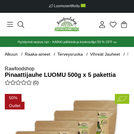
Luomusertifioitu
Ost
Mää
.
Hyödynnä tarjous nyt – KAIKKI pähkinät ja kookosöljyt 50 % OFF 🥜
Alkuun
Raaka-aineet
Terveysruoka
Vihreät Jauheet
Pin
Rawfoodshop
Pinaattijauhe LUOMU 500g x 5 pakettia
Keskiarvoluokitus 0 / 5 Arvioiden määrä 0
(
0
)
Tuotekuvat Pinaattijauhe LUOMU 500g x 5 pakettia
50
Outlet