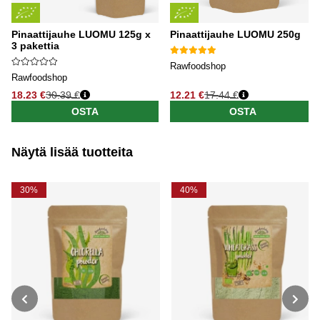
Pinaattijauhe LUOMU 125g x
Pinaattijauhe LUOMU 250g
3 pakettia
Rawfoodshop
Rawfoodshop
18.23 €
30.39 €
12.21 €
17.44 €
OSTA
OSTA
Näytä lisää tuotteita
30%
40%