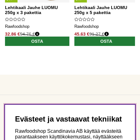
Lehtikaali Jauhe LUOMU
Lehtikaali Jauhe LUOMU
250g x 3 pakettia
250g x 5 pakettia
Rawfoodshop
Rawfoodshop
32.86 €
54.76 €
45.63 €
91.27 €
OSTA
OSTA
Asiakaspalvelu
Evästeet ja vastaavat tekniikat
Tietoa meistä
Rawfoodshop Scandinavia AB käyttää evästeitä
parantaakseen käyttökokemustasi, näyttääkseen