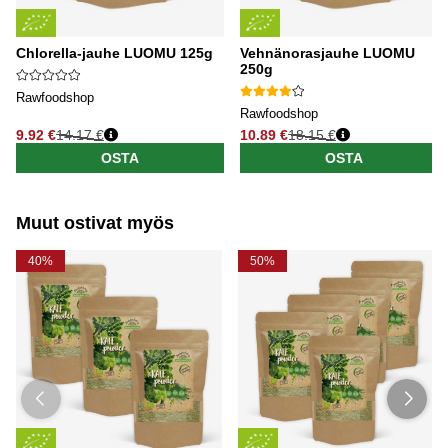
Chlorella-jauhe LUOMU 125g
Vehnänorasjauhe LUOMU
250g
Rawfoodshop
Rawfoodshop
9.92 €
14.17 €
10.89 €
18.15 €
Normaali hinta
Normaali hinta
OSTA
OSTA
Muut ostivat myös
40%
50%