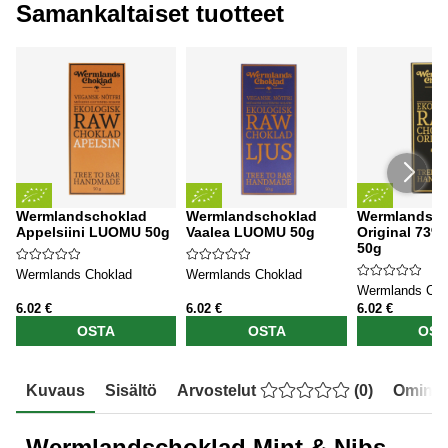
Samankaltaiset tuotteet
Wermlandschoklad
Wermlandschoklad
Wermlandsch
Appelsiini LUOMU 50g
Vaalea LUOMU 50g
Original 73
50g
Wermlands Choklad
Wermlands Choklad
Wermlands Cho
6.02 €
6.02 €
6.02 €
OSTA
OSTA
OST
Kuvaus
Sisältö
Arvostelut
(
0
)
Ominai
Wermlandschoklad Mint & Nibs