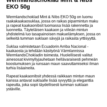
EKO 50g
Wermlandschoklad Mint & Nibs EKO 50g on luomu
raakakaakaosuklaa, jossa on raikas piparmintun maku
ja rapeat kaakaonibsit tuomassa lisää rakennetta ja
luonnetta. Täyteläisen kaakaon ja viileän mintun
yhdistelmä luo tasapainoisen makuelämyksen, jossa on
selkeitä tumman suklaan sävyjä ja raikasta yrttisyyttä.
Suklaa valmistetaan Ecuadorin Arriba Nacional -
kaakaosta ja tehdään käsityönä Värmlannissa
WermlandsChokladin toimesta. Huolellisesti valitut
ainesosat kivimyllyjauhetaan hellävaraisesti pehmeän
koostumuksen ja runsaan maun saavuttamiseksi ilman
turhia lisäaineita.
Rapeat kaakaonibsit yhdessä raikkaan mintun maun
kanssa antavat suklaalle lisää syvyyttä ja eleganttia
rapeutta, joka sopii täydellisesti tumman suklaan
ystäville.