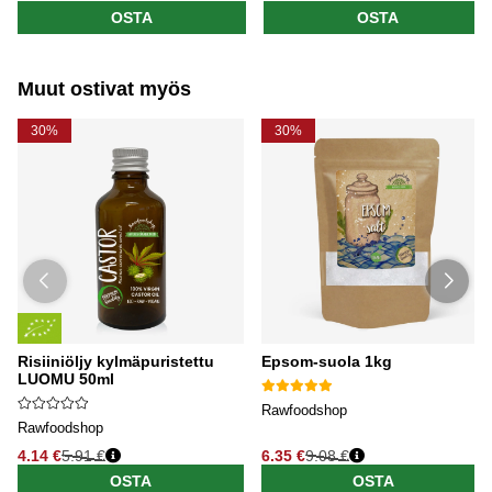
OSTA
OSTA
Muut ostivat myös
30%
30%
Risiiniöljy kylmäpuristettu
Epsom-suola 1kg
LUOMU 50ml
Rawfoodshop
Rawfoodshop
4.14 €
5.91 €
6.35 €
9.08 €
OSTA
OSTA