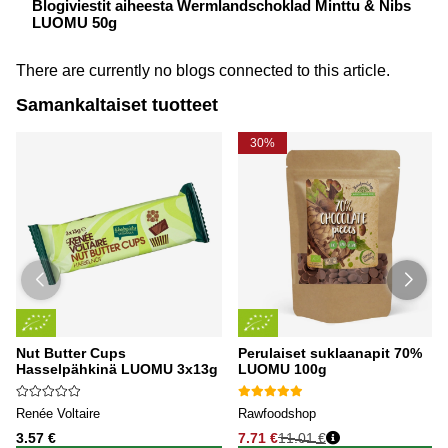
Blogiviestit aiheesta Wermlandschoklad Minttu & Nibs
LUOMU 50g
There are currently no blogs connected to this article.
Samankaltaiset tuotteet
30%
Nut Butter Cups
Perulaiset suklaanapit 70%
Hasselpähkinä LUOMU 3x13g
LUOMU 100g
Renée Voltaire
Rawfoodshop
3.57 €
7.71 €
11.01 €