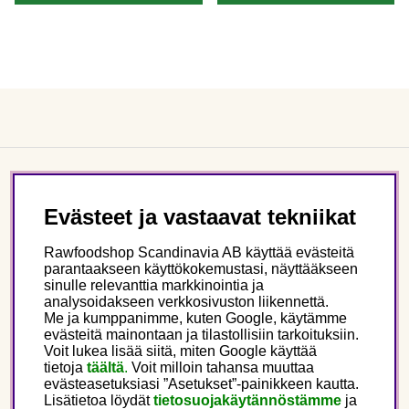
Asiakaspalvelu
Evästeet ja vastaavat tekniikat
Tietoa meistä
Rawfoodshop Scandinavia AB käyttää evästeitä
parantaakseen käyttökokemustasi, näyttääkseen
sinulle relevanttia markkinointia ja
Seuraa meitä
analysoidakseen verkkosivuston liikennettä.
Me ja kumppanimme, kuten Google, käytämme
evästeitä mainontaan ja tilastollisiin tarkoituksiin.
Tämä on Rawfoodshop
Voit lukea lisää siitä, miten Google käyttää
tietoja
täältä
.
Voit milloin tahansa muuttaa
evästeasetuksiasi ”Asetukset”-painikkeen kautta.
Finland
Lisätietoa löydät
tietosuojakäytännöstämme
ja