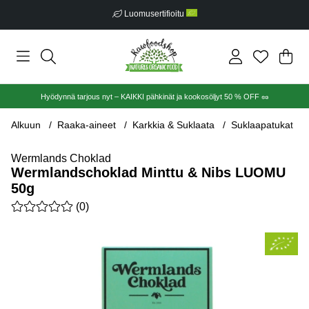
Luomusertifioitu
Ost
Mää
.
Hyödynnä tarjous nyt – KAIKKI pähkinät ja kookosöljyt 50 % OFF 🥜
Alkuun
Raaka-aineet
Karkkia & Suklaata
Suklaapatukat
Wermlands Choklad
Wermlandschoklad Minttu & Nibs LUOMU
50g
Keskiarvoluokitus 0 / 5 Arvioiden määrä 0
(
0
)
Tuotekuvat Wermlandschoklad Minttu & Nibs LUOMU 50g