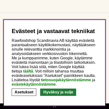
Asiakaspalvelu
Evästeet ja vastaavat tekniikat
Tietoa meistä
Rawfoodshop Scandinavia AB käyttää evästeitä
parantaakseen käyttökokemustasi, näyttääkseen
sinulle relevanttia markkinointia ja
Seuraa meitä
analysoidakseen verkkosivuston liikennettä.
Me ja kumppanimme, kuten Google, käytämme
evästeitä mainontaan ja tilastollisiin tarkoituksiin.
Tämä on Rawfoodshop
Voit lukea lisää siitä, miten Google käyttää
tietoja
täältä
.
Voit milloin tahansa muuttaa
evästeasetuksiasi ”Asetukset”-painikkeen kautta.
Finland
Lisätietoa löydät
tietosuojakäytännöstämme
ja
evästekäytännöstämme.
Asetukset
Hyväksy ja sulje
Copyright © 2025 Rawfoodshop Scandinavia AB