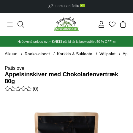
Luomusertifioitu
Ost
Mää
.
Hyödynnä tarjous nyt – KAIKKI pähkinät ja kookosöljyt 50 % OFF 🥜
Alkuun
Raaka-aineet
Karkkia & Suklaata
Välipalat
Appel
Patislove
Appelsinskiver med Chokoladeovertræk
80g
Keskiarvoluokitus 0 / 5 Arvioiden määrä 0
(
0
)
Tuotekuvat Appelsinskiver med Chokoladeovertræk 80g