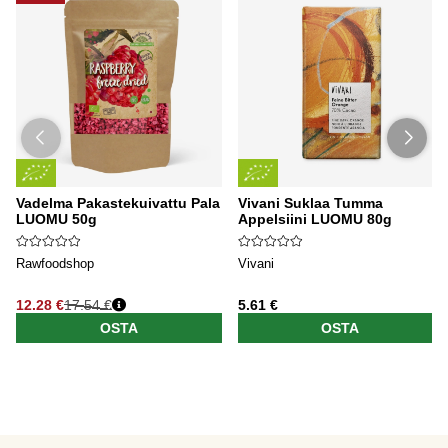
Vadelma Pakastekuivattu Pala
Vivani Suklaa Tumma
LUOMU 50g
Appelsiini LUOMU 80g
Rawfoodshop
Vivani
12.28 €
17.54 €
5.61 €
OSTA
OSTA