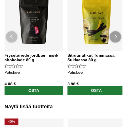
Frysetørrede jordbær i mørk
Sitruunatikut Tummassa
chokolade 80 g
Suklaassa 80 g
Patislove
Patislove
4.08 €
3.98 €
OSTA
OSTA
Näytä lisää tuotteita
40%