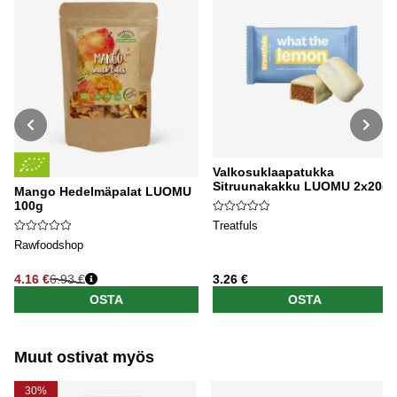
Valkosuklaapatukka
Sitruunakakku LUOMU 2x20g
Mango Hedelmäpalat LUOMU
100g
Treatfuls
Rawfoodshop
4.16 €
6.93 €
3.26 €
Normaali hinta
OSTA
OSTA
Muut ostivat myös
30%