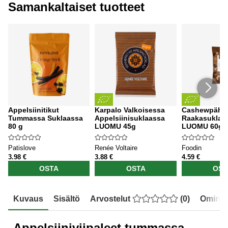
Samankaltaiset tuotteet
Appelsiinitikut
Karpalo Valkoisessa
Cashewpähki
Tummassa Suklaassa
Appelsiinisuklaassa
Raakasuklaa
80 g
LUOMU 45g
LUOMU 60g
Patislove
Renée Voltaire
Foodin
3.98 €
3.88 €
4.59 €
OSTA
OSTA
OST
Kuvaus
Sisältö
Arvostelut
(
0
)
Ominai
Appelsiiniviipaleet tummassa