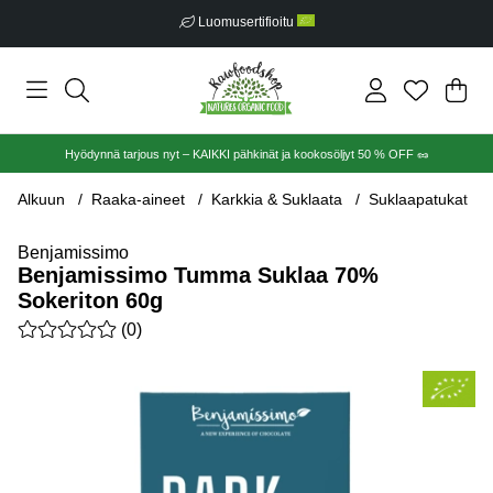
Luomusertifioitu
Ost
Mää
.
Hyödynnä tarjous nyt – KAIKKI pähkinät ja kookosöljyt 50 % OFF 🥜
Alkuun
Raaka-aineet
Karkkia & Suklaata
Suklaapatukat
Benjamissimo
Benjamissimo Tumma Suklaa 70%
Sokeriton 60g
Keskiarvoluokitus 0 / 5 Arvioiden määrä 0
(
0
)
Tuotekuvat Benjamissimo Tumma Suklaa 70% Sokeriton 60g