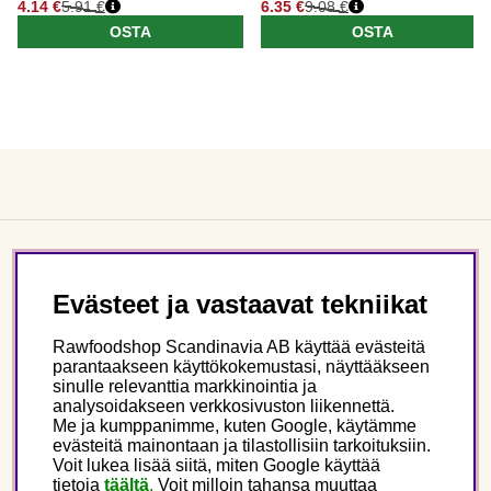
4.14 €
5.91 €
6.35 €
9.08 €
OSTA
OSTA
Asiakaspalvelu
Evästeet ja vastaavat tekniikat
Tietoa meistä
Rawfoodshop Scandinavia AB käyttää evästeitä
parantaakseen käyttökokemustasi, näyttääkseen
sinulle relevanttia markkinointia ja
Seuraa meitä
analysoidakseen verkkosivuston liikennettä.
Me ja kumppanimme, kuten Google, käytämme
evästeitä mainontaan ja tilastollisiin tarkoituksiin.
Tämä on Rawfoodshop
Voit lukea lisää siitä, miten Google käyttää
tietoja
täältä
.
Voit milloin tahansa muuttaa