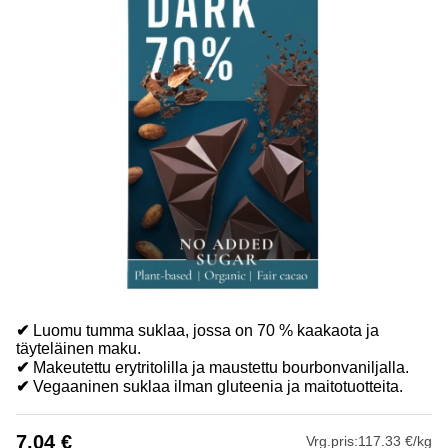
✔
Luomu tumma suklaa, jossa on 70 % kaakaota ja
täyteläinen maku.
✔
Makeutettu erytritolilla ja maustettu bourbonvaniljalla.
✔
Vegaaninen suklaa ilman gluteenia ja maitotuotteita.
7.04
€
Vrg.pris:
117.33 €/kg