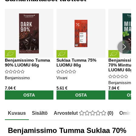
Benjamissimo Tumma
Suklaa Tumma 75%
Benjamissim
90% LUOMU 60g
LUOMU 80g
70% Minttu 
LUOMU 60g
Benjamissimo
Vivani
Benjamissimo
7.04 €
5.61 €
7.04 €
OSTA
OSTA
OST
Kuvaus
Sisältö
Arvostelut
(
0
)
Ominai
Benjamissimo Tumma Suklaa 70%