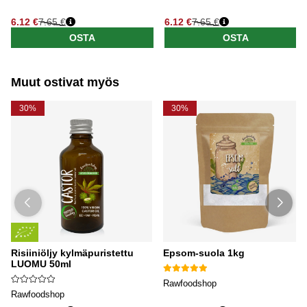
6.12 €
7.65 €
6.12 €
7.65 €
Normaali hinta
Normaali hinta
OSTA
OSTA
Muut ostivat myös
30%
30%
Risiiniöljy kylmäpuristettu
Epsom-suola 1kg
LUOMU 50ml
Rawfoodshop
Rawfoodshop