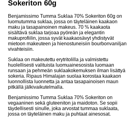
Sokeriton 60g
Benjamissimo Tumma Suklaa 70% Sokeriton 60g on
luomutumma suklaa, jossa on täyteläinen kaakaon
maku ja tasapainoinen makeus. 70 % kaakaota
sisältävä suklaa tarjoaa pyöreän ja elegantin
makuprofiilin, jossa syvät kaakaosävyt yhdistyvät
mietoon makeuteen ja hienostuneisiin bourbonvaniljan
vivahteisiin.
Suklaa on makeutettu erytritolilla ja valmistettu
huolellisesti valituista luomuainesosista luomaan
runsaan ja pehmeän suklaakokemuksen ilman lisättyä
sokeria. Ripaus Himalajan suolaa korostaa kaakaon
luonnollista luonnetta ja antaa tasapainoisen maun
pitkällä jälkivaikutelmalla.
Benjamissimo Tumma Suklaa 70% Sokeriton on
vegaaninen sekä gluteeniton ja maidoton. Se sopii
täydellisesti sinulle, joka arvostat tummaa suklaata,
jossa on täyteläinen maku ja puhtaat ainesosat.