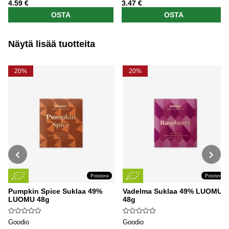
4.59 €
3.47 €
OSTA
OSTA
Näytä lisää tuotteita
20%
20%
Poistuva
Poistuva
Pumpkin Spice Suklaa 49%
Vadelma Suklaa 49% LUOMU
LUOMU 48g
48g
Goodio
Goodio