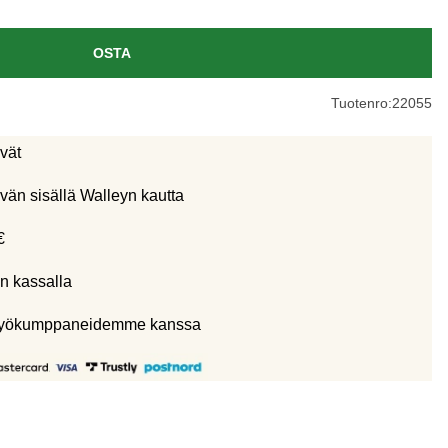
OSTA
Tuotenro:
22055
ivät
vän sisällä Walleyn kautta
€
n kassalla
eistyökumppaneidemme kanssa