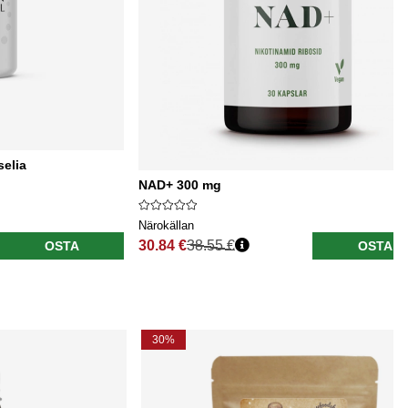
selia
NAD+ 300 mg
Närokällan
30.84 €
38.55 €
OSTA
OSTA
Normaali hinta
30%