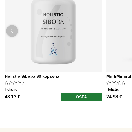
Holistic Siboba 60 kapselia
MultiMineral
Holistic
Holistic
48.13 €
24.98 €
OSTA