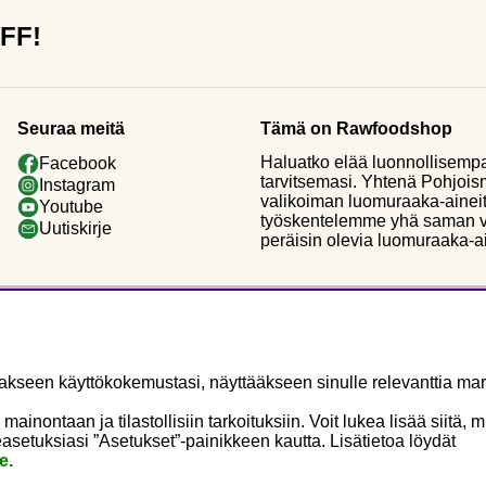
OFF!
Seuraa meitä
Tämä on Rawfoodshop
Haluatko elää luonnollisemp
Facebook
tarvitsemasi. Yhtenä Pohjoi
Instagram
valikoiman luomuraaka-aineit
Youtube
työskentelemme yhä saman vi
Uutiskirje
peräisin olevia luomuraaka-a
seen käyttökokemustasi, näyttääkseen sinulle relevanttia mark
ontaan ja tilastollisiin tarkoituksiin. Voit lukea lisää siitä, 
asetuksiasi ”Asetukset”-painikkeen kautta. Lisätietoa löydät
e.
Copyright © 2025 Rawfoodshop Scandinavia AB