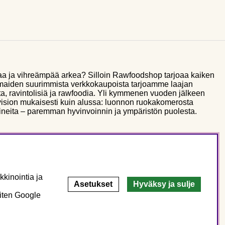
aa ja vihreämpää arkea? Silloin Rawfoodshop tarjoaa kaiken
smaiden suurimmista verkkokaupoista tarjoamme laajan
a, ravintolisiä ja rawfoodia. Yli kymmenen vuoden jälkeen
sion mukaisesti kuin alussa: luonnon ruokakomerosta
ineita – paremman hyvinvoinnin ja ympäristön puolesta.
kinointia ja
Asetukset
Hyväksy ja sulje
miten Google