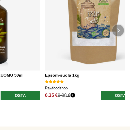
u LUOMU 50ml
Epsom-suola 1kg
Rawfoodshop
6.35 €
9.08 €
OSTA
OSTA