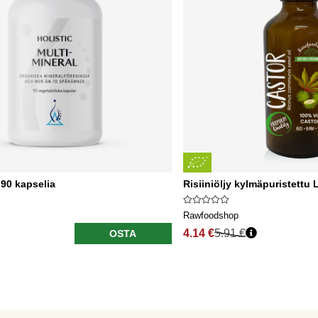
 90 kapselia
Risiiniöljy kylmäpuristett
Rawfoodshop
4.14 €
5.91 €
OSTA