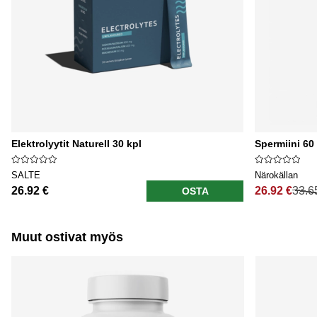
Elektrolyytit Naturell 30 kpl
Spermiini 60
SALTE
Närokällan
26.92 €
26.92 €
33.6
OSTA
Normaali hi
Muut ostivat myös