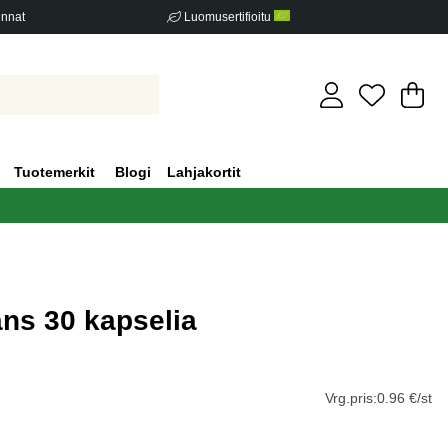
innat
Luomusertifioitu
Os
Mä
.
Tuotemerkit
Blogi
Lahjakortit
ns 30 kapselia
iden määrä 0
Vrg.pris:
0.96 €/st