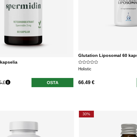
Glutation Liposomal 60 kap
 kapselia
Holistic
5 €
66.49 €
OSTA
nta
30%