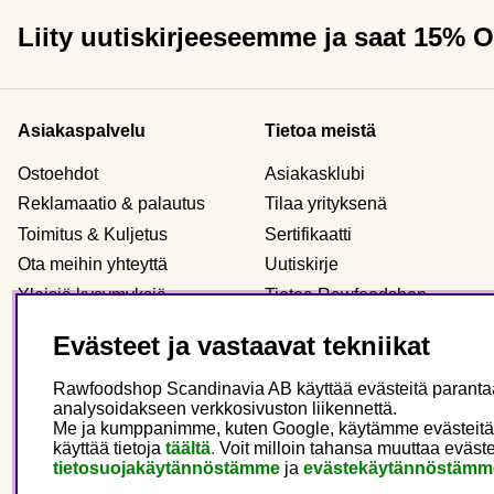
Liity uutiskirjeeseemme ja saat 15% 
Asiakaspalvelu
Tietoa meistä
Ostoehdot
Asiakasklubi
Reklamaatio & palautus
Tilaa yrityksenä
Toimitus & Kuljetus
Sertifikaatti
Ota meihin yhteyttä
Uutiskirje
Yleisiä kysymyksiä
Tietoa Rawfoodshop
Evästeet
Meidän myymälämme
Evästeet ja vastaavat tekniikat
Henkilökohtaiset tiedot
Rawfoodshop Scandinavia AB käyttää evästeitä parantaak
analysoidakseen verkkosivuston liikennettä.
Me ja kumppanimme, kuten Google, käytämme evästeitä main
Finland
käyttää tietoja
täältä
.
Voit milloin tahansa muuttaa eväste
tietosuojakäytännöstämme
ja
evästekäytännöstämm