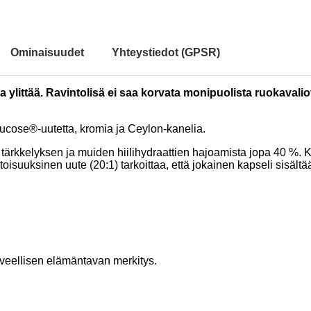
Ominaisuudet
Yhteystiedot (GPSR)
a ylittää. Ravintolisä ei saa korvata monipuolista ruokavalio
ducose®-uutetta, kromia ja Ceylon-kanelia.
ärkkelyksen ja muiden hiilihydraattien hajoamista jopa 40 %. Kr
toisuuksinen uute (20:1) tarkoittaa, että jokainen kapseli sisä
veellisen elämäntavan merkitys.