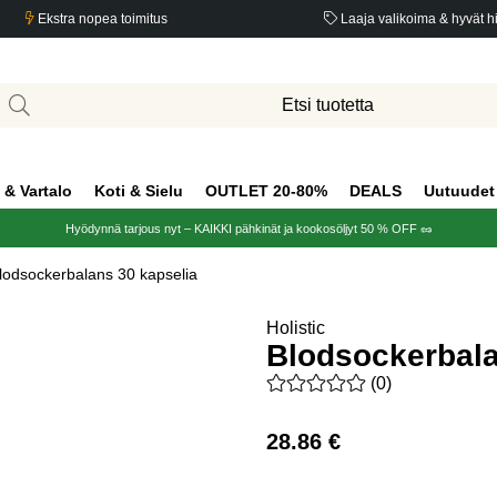
Ekstra nopea toimitus
Laaja valikoima & hyvät h
 & Vartalo
Koti & Sielu
OUTLET 20-80%
DEALS
Uutuudet
Hyödynnä tarjous nyt – KAIKKI pähkinät ja kookosöljyt 50 % OFF 🥜
lodsockerbalans 30 kapselia
Holistic
Blodsockerbala
Keskiarvoluokitus 0 / 5 Arvio
(
0
)
28.86
€