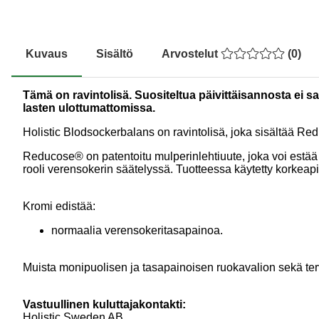
Kuvaus
Sisältö
Arvostelut
(
0
)
Tämä on ravintolisä. Suositeltua päivittäisannosta ei sa
lasten ulottumattomissa.
Holistic Blodsockerbalans on ravintolisä, joka sisältää Re
Reducose® on patentoitu mulperinlehtiuute, joka voi estää t
rooli verensokerin säätelyssä. Tuotteessa käytetty korkeapi
Kromi edistää:
normaalia verensokeritasapainoa.
Muista monipuolisen ja tasapainoisen ruokavalion sekä ter
Vastuullinen kuluttajakontakti:
Holistic Sweden AB