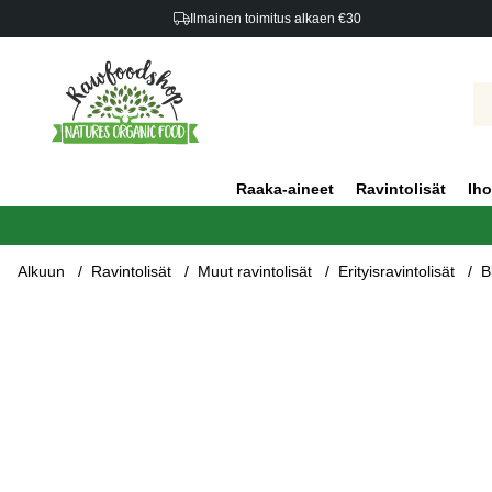
Ilmainen toimitus alkaen €30
Raaka-aineet
Ravintolisät
Iho
Alkuun
Ravintolisät
Muut ravintolisät
Erityisravintolisät
B
Tuotekuvat Blodsockerbalans 30 kapselia