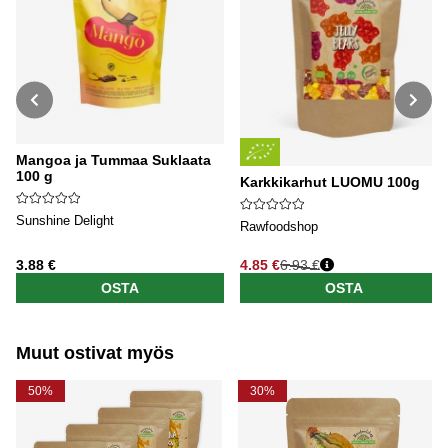
Mangoa ja Tummaa Suklaata
100 g
Karkkikarhut LUOMU 100g
Sunshine Delight
Rawfoodshop
3.88 €
4.85 €
6.93 €
Normaali hinta
OSTA
OSTA
Muut ostivat myös
50%
30%