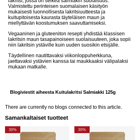
lakritsi, jossa on selkeä salmiakin suolaisuus.
Valmistettu perinteisen suomalaisen käsityön
mukaisesti luonnollisesta lakritsiuutteesta ja
kuitupitoisesta kaurasta täyteläisen maun ja
miellyttävän koostumuksen saavuttamiseksi.
Vegaaninen ja gluteeniton resepti yhdistää klassisen
lakritsin maun tasapainoiseen suolaisuuteen, joka sopii
niin lakritsin ystäville kuin uuden suosikin etsijälle.
Täydellinen nautittavaksi viikonloppuherkkuna,
jaettavaksi ystävien kanssa tai maukkaaksi välipalaksi
mukaan matkalle.
Blogiviestit aiheesta Kuitulakritsi Salmiakki 125g
There are currently no blogs connected to this article.
Samankaltaiset tuotteet
30%
30%