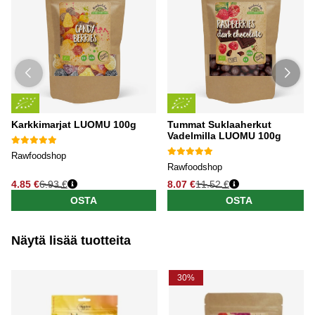
Karkkimarjat LUOMU 100g
Tummat Suklaaherkut
Vadelmilla LUOMU 100g
Rawfoodshop
Rawfoodshop
4.85 €
6.93 €
8.07 €
11.52 €
OSTA
OSTA
Näytä lisää tuotteita
30%