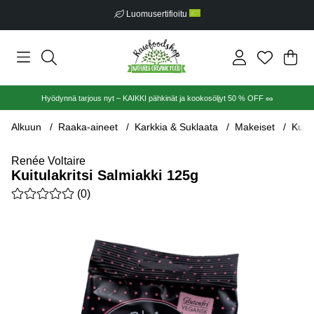
Luomusertifioitu
Ost
Mää
.
Hyödynnä tarjous nyt – KAIKKI pähkinät ja kookosöljyt 50 % OFF 🥜
Alkuun
Raaka-aineet
Karkkia & Suklaata
Makeiset
Kuitu
Renée Voltaire
Kuitulakritsi Salmiakki 125g
Keskiarvoluokitus 0 / 5 Arvioiden määrä 0
(
0
)
Tuotekuvat Kuitulakritsi Salmiakki 125g