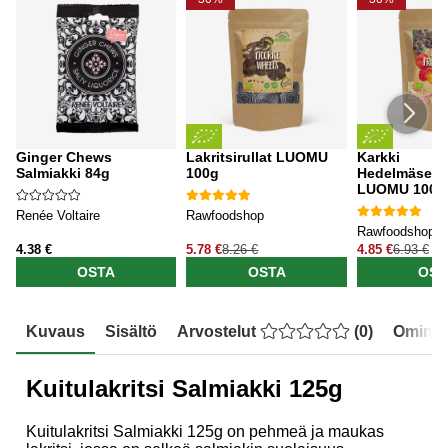
Ginger Chews
Lakritsirullat LUOMU
Karkki
Salmiakki 84g
100g
Hedelmäseko
LUOMU 100g
Renée Voltaire
Rawfoodshop
Rawfoodshop
4.38 €
5.78 €
8.26 €
4.85 €
6.93 €
OSTA
OSTA
OST
Kuvaus
Sisältö
Arvostelut
(
0
)
Ominai
Kuitulakritsi Salmiakki 125g
Kuitulakritsi Salmiakki 125g on pehmeä ja maukas