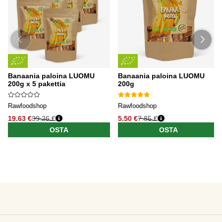
Banaania paloina LUOMU
Banaania paloina LUOMU
200g x 5 pakettia
200g
Rawfoodshop
Rawfoodshop
19.63 €
39.26 €
5.50 €
7.85 €
OSTA
OSTA