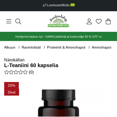
Ilmainen toimitus alkaen €30
Ost
Mää
.
Hyödynnä tarjous nyt – KAIKKI pähkinät ja kookosöljyt 50 % OFF 🥜
Alkuun
Ravintolisät
Proteiinit & Aminohapot
Aminohapot
Närokällan
L-Teaniini 60 kapselia
Keskiarvoluokitus 0 / 5 Arvioiden määrä 0
(
0
)
Tuotekuvat L-Teaniini 60 kapselia
20
Deal