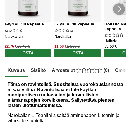
GlyNAC 90 kapselia
L-lysiini 90 kapselia
Holistic NAC
kapselia
Närokällan
Närokällan
Holistic
22.76 €
28.45 €
11.50 €
14.38 €
35.59 €
OSTA
OSTA
OST
Kuvaus
Sisältö
Arvostelut
(
0
)
Ominai
Tämä on ravintolisä. Suositeltua vuorokausiannosta
ei saa ylittää. Ravintolisää ei tule käyttää
monipuolisen ruokavalion ja terveellisten
elämäntapojen korvikkeena. Säilytettävä pienten
lasten ulottumattomissa.
Närokällan L-Teaniini sisältää aminohapon L-teanin ja
vihreä tee -uutetta.