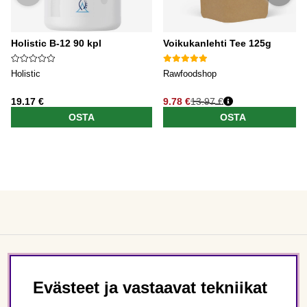
Holistic B-12 90 kpl
Voikukanlehti Tee 125g
Holistic
Rawfoodshop
19.17 €
9.78 €
13.97 €
OSTA
OSTA
Asiakaspalvelu
Evästeet ja vastaavat tekniikat
Tietoa meistä