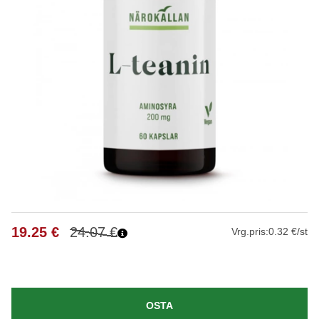
19.25
€
24.07
€
Vrg.pris:
0.32 €/st
OSTA