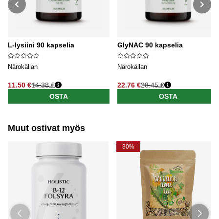
L-lysiini 90 kapselia
GlyNAC 90 kapselia
Närokällan
Närokällan
11.50 €
14.38 €
22.76 €
28.45 €
Normaali hinta
Normaali hinta
OSTA
OSTA
Muut ostivat myös
30%