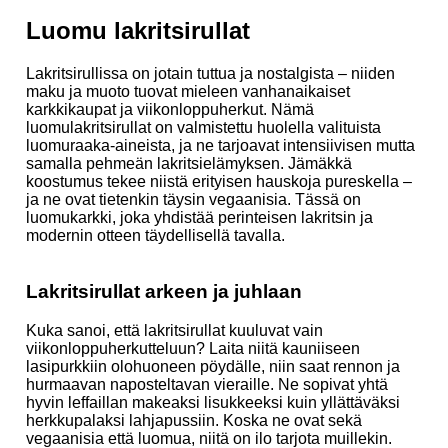
Luomu lakritsirullat
Lakritsirullissa on jotain tuttua ja nostalgista – niiden
maku ja muoto tuovat mieleen vanhanaikaiset
karkkikaupat ja viikonloppuherkut. Nämä
luomulakritsirullat on valmistettu huolella valituista
luomuraaka-aineista, ja ne tarjoavat intensiivisen mutta
samalla pehmeän lakritsielämyksen. Jämäkkä
koostumus tekee niistä erityisen hauskoja pureskella –
ja ne ovat tietenkin täysin vegaanisia. Tässä on
luomukarkki, joka yhdistää perinteisen lakritsin ja
modernin otteen täydellisellä tavalla.
Lakritsirullat arkeen ja juhlaan
Kuka sanoi, että lakritsirullat kuuluvat vain
viikonloppuherkutteluun? Laita niitä kauniiseen
lasipurkkiin olohuoneen pöydälle, niin saat rennon ja
hurmaavan naposteltavan vieraille. Ne sopivat yhtä
hyvin leffaillan makeaksi lisukkeeksi kuin yllättäväksi
herkkupalaksi lahjapussiin. Koska ne ovat sekä
vegaanisia että luomua, niitä on ilo tarjota muillekin.