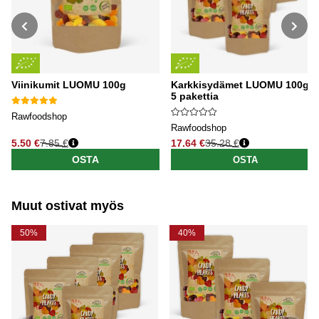
Viinikumit LUOMU 100g
Karkkisydämet LUOMU 100g x
5 pakettia
Rawfoodshop
Rawfoodshop
5.50 €
7.85 €
17.64 €
35.28 €
Normaali hinta
Normaali hinta
OSTA
OSTA
Muut ostivat myös
50%
40%