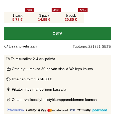
30
40
50
1-pack
3-pack
5-pack
5.78 €
14.99 €
20.85 €
OSTA
Lisää toivelistaan
Tuotenro:
221921-SET5
Toimitusaika:
2-4 arkipäivät
Osta nyt – maksa 30 päivän sisällä Walleyn kautta
Ilmainen toimitus yli 30 €
Pikatoimitus mahdollinen kassalla
Osta turvallisesti yhteistyökumppaneidemme kanssa