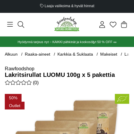
Luomusertifioitu
Ost
Mää
.
Hyödynnä tarjous nyt – KAIKKI pähkinät ja kookosöljyt 50 % OFF 🥜
Alkuun
Raaka-aineet
Karkkia & Suklaata
Makeiset
Lakr
Rawfoodshop
Lakritsirullat LUOMU 100g x 5 pakettia
Keskiarvoluokitus 0 / 5 Arvioiden määrä 0
(
0
)
Tuotekuvat Lakritsirullat LUOMU 100g x 5 pakettia
50
Outlet