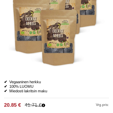
✔
Vegaaninen herkku
✔
100% LUOMU
✔
Miedosti lakritsin maku
20.85
€
41.71
€
Vrg.pris: