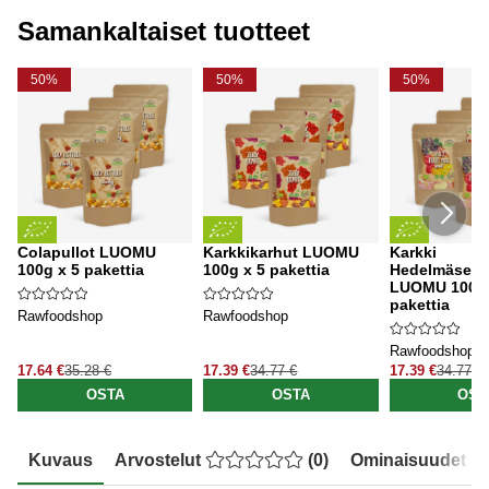
Samankaltaiset tuotteet
50%
50%
50%
Colapullot LUOMU
Karkkikarhut LUOMU
Karkki
100g x 5 pakettia
100g x 5 pakettia
Hedelmäseko
LUOMU 100g 
pakettia
Rawfoodshop
Rawfoodshop
Rawfoodshop
17.64 €
35.28 €
17.39 €
34.77 €
17.39 €
34.77 €
OSTA
OSTA
OST
Kuvaus
Arvostelut
(
0
)
Ominaisuudet