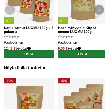
Karkkikarhut LUOMU 100g x 3
Hedelmähyytelö Kirpeä
pakettia
omena LUOMU 100g
Rawfoodshop
Rawfoodshop
12.48 €
20.80 €
6.50 €
9.28 €
OSTA
OSTA
Näytä lisää tuotteita
30%
50%