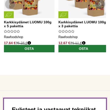
Karkkisydämet LUOMU 100g
Karkkisydämet LUOMU 100g
x 5 pakettia
x 3 pakettia
Rawfoodshop
Rawfoodshop
17.64 €
35.28 €
12.67 €
21.11 €
OSTA
OSTA
Asiakaspalvelu
Evästeet ja vastaavat tekniikat