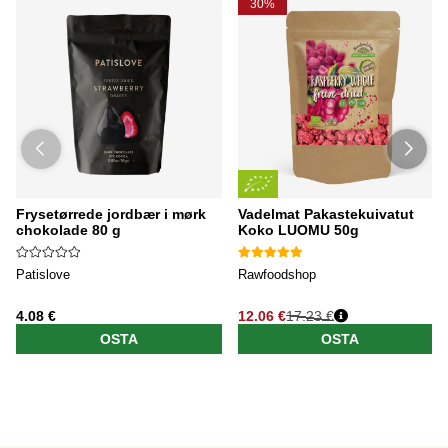
30%
Frysetørrede jordbær i mørk
Vadelmat Pakastekuivatut
chokolade 80 g
Koko LUOMU 50g
Patislove
Rawfoodshop
4.08 €
12.06 €
17.23 €
OSTA
OSTA