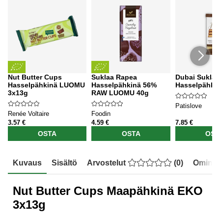
Nut Butter Cups
Suklaa Rapea
Dubai Suklaa
Hasselpähkinä LUOMU
Hasselpähkinä 56%
Hasselpähki
3x13g
RAW LUOMU 40g
Patislove
Renée Voltaire
Foodin
3.57 €
4.59 €
7.85 €
OSTA
OSTA
OST
Kuvaus
Sisältö
Arvostelut
(
0
)
Ominai
Nut Butter Cups Maapähkinä EKO
3x13g