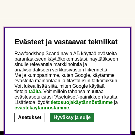
Asiakaspalvelu
Evästeet ja vastaavat tekniikat
Tietoa meistä
Rawfoodshop Scandinavia AB käyttää evästeitä
parantaakseen käyttökokemustasi, näyttääkseen
sinulle relevanttia markkinointia ja
Seuraa meitä
analysoidakseen verkkosivuston liikennettä.
Me ja kumppanimme, kuten Google, käytämme
evästeitä mainontaan ja tilastollisiin tarkoituksiin.
Tämä on Rawfoodshop
Voit lukea lisää siitä, miten Google käyttää
tietoja
täältä
.
Voit milloin tahansa muuttaa
evästeasetuksiasi ”Asetukset”-painikkeen kautta.
Finland
Lisätietoa löydät
tietosuojakäytännöstämme
ja
evästekäytännöstämme.
Asetukset
Hyväksy ja sulje
Copyright © 2025 Rawfoodshop Scandinavia AB