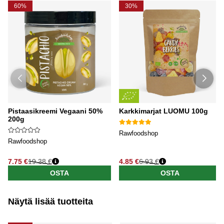
60%
30%
Pistaasikreemi Vegaani 50%
Karkkimarjat LUOMU 100g
200g
Rawfoodshop
Rawfoodshop
7.75 €
19.38 €
4.85 €
6.93 €
OSTA
OSTA
Näytä lisää tuotteita