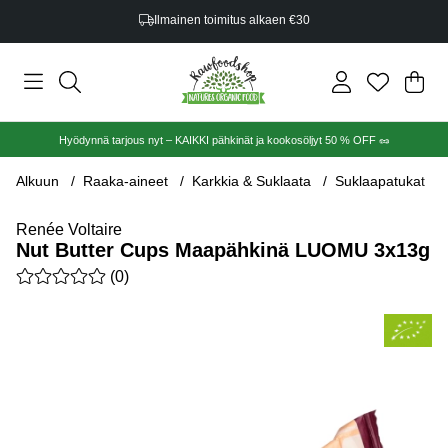
Ilmainen toimitus alkaen €30
Ost
Mää
.
Hyödynnä tarjous nyt – KAIKKI pähkinät ja kookosöljyt 50 % OFF 🥜
Alkuun
Raaka-aineet
Karkkia & Suklaata
Suklaapatukat
Renée Voltaire
Nut Butter Cups Maapähkinä LUOMU 3x13g
Keskiarvoluokitus 0 / 5 Arvioiden määrä 0
(
0
)
Tuotekuvat Nut Butter Cups Maapähkinä LUOMU 3x13g