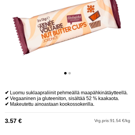
✔
Luomu suklaapraliinit pehmeällä maapähkinätäytteellä.
✔
Vegaaninen ja gluteeniton, sisältää 52 % kaakaota.
✔
Makeutettu ainoastaan kookossokerilla.
3.57
€
Vrg.pris:
91.54 €/kg