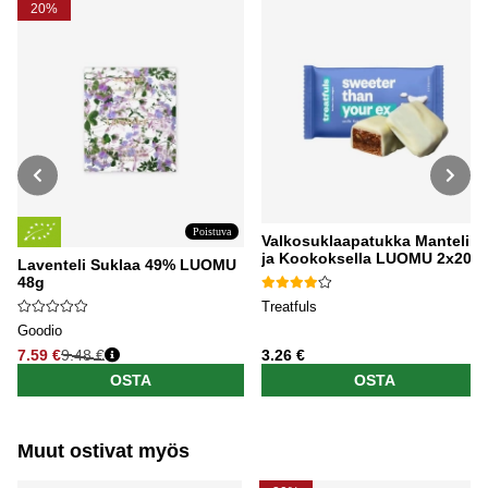
20%
Poistuva
Valkosuklaapatukka Mantelilla
ja Kookoksella LUOMU 2x20g
Laventeli Suklaa 49% LUOMU
48g
Treatfuls
Goodio
7.59 €
9.48 €
3.26 €
Normaali hinta
OSTA
OSTA
Muut ostivat myös