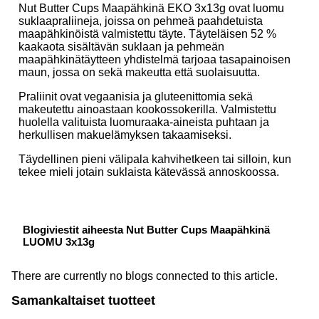
Nut Butter Cups Maapähkinä EKO 3x13g ovat luomu
suklaapraliineja, joissa on pehmeä paahdetuista
maapähkinöistä valmistettu täyte. Täyteläisen 52 %
kaakaota sisältävän suklaan ja pehmeän
maapähkinätäytteen yhdistelmä tarjoaa tasapainoisen
maun, jossa on sekä makeutta että suolaisuutta.
Praliinit ovat vegaanisia ja gluteenittomia sekä
makeutettu ainoastaan kookossokerilla. Valmistettu
huolella valituista luomuraaka-aineista puhtaan ja
herkullisen makuelämyksen takaamiseksi.
Täydellinen pieni välipala kahvihetkeen tai silloin, kun
tekee mieli jotain suklaista kätevässä annoskoossa.
Blogiviestit aiheesta Nut Butter Cups Maapähkinä
LUOMU 3x13g
There are currently no blogs connected to this article.
Samankaltaiset tuotteet