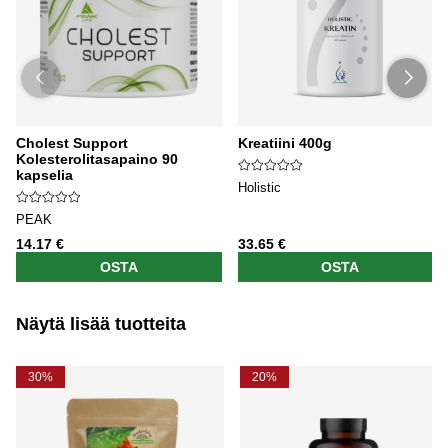
Cholest Support
Kreatiini 400g
Kolesterolitasapaino 90
kapselia
Holistic
PEAK
14.17 €
33.65 €
OSTA
OSTA
Näytä lisää tuotteita
30%
20%