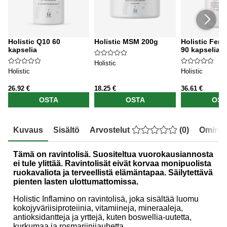
Holistic Q10 60
Holistic MSM 200g
Holistic Fem
kapselia
90 kapselia
Holistic
Holistic
Holistic
26.92 €
18.25 €
36.61 €
OSTA
OSTA
OST
Kuvaus
Sisältö
Arvostelut
(
0
)
Ominai
Tämä on ravintolisä. Suositeltua vuorokausiannosta
ei tule ylittää. Ravintolisät eivät korvaa monipuolista
ruokavaliota ja terveellistä elämäntapaa. Säilytettävä
pienten lasten ulottumattomissa.
Holistic Inflamino on ravintolisä, joka sisältää luomu
kokojyväriisiproteiinia, vitamiineja, mineraaleja,
antioksidantteja ja yrttejä, kuten boswellia-uutetta,
kurkumaa ja rosmariinijauhetta.