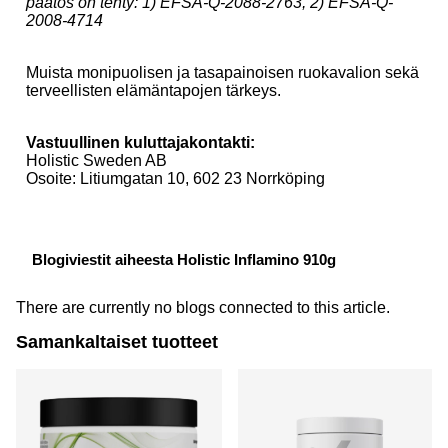
päätös on tehty: 1) EFSA-Q-2088-2763, 2) EFSA-Q-
2008-4714
Muista monipuolisen ja tasapainoisen ruokavalion sekä
terveellisten elämäntapojen tärkeys.
Vastuullinen kuluttajakontakti:
Holistic Sweden AB
Osoite: Litiumgatan 10, 602 23 Norrköping
Blogiviestit aiheesta Holistic Inflamino 910g
There are currently no blogs connected to this article.
Samankaltaiset tuotteet