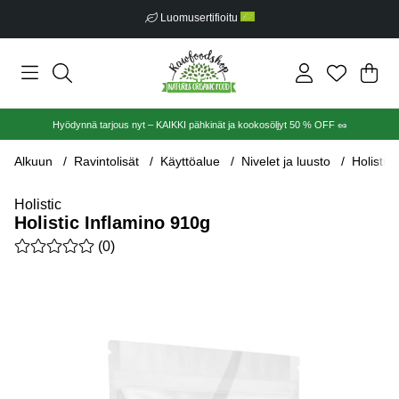
Luomusertifioitu
Ost
Mää
.
Hyödynnä tarjous nyt – KAIKKI pähkinät ja kookosöljyt 50 % OFF 🥜
Alkuun
Ravintolisät
Käyttöalue
Nivelet ja luusto
Holistic
Holistic
Holistic Inflamino 910g
Keskiarvoluokitus 0 / 5 Arvioiden määrä 0
(
0
)
Tuotekuvat Holistic Inflamino 910g