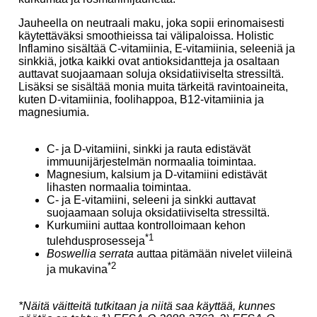
Jauheella on neutraali maku, joka sopii erinomaisesti
käytettäväksi smoothieissa tai välipaloissa. Holistic
Inflamino sisältää C-vitamiinia, E-vitamiinia, seleeniä ja
sinkkiä, jotka kaikki ovat antioksidantteja ja osaltaan
auttavat suojaamaan soluja oksidatiiviselta stressiltä.
Lisäksi se sisältää monia muita tärkeitä ravintoaineita,
kuten D-vitamiinia, foolihappoa, B12-vitamiinia ja
magnesiumia.
C- ja D-vitamiini, sinkki ja rauta edistävät
immuunijärjestelmän normaalia toimintaa.
Magnesium, kalsium ja D-vitamiini edistävät
lihasten normaalia toimintaa.
C- ja E-vitamiini, seleeni ja sinkki auttavat
suojaamaan soluja oksidatiiviselta stressiltä.
Kurkumiini auttaa kontrolloimaan kehon
*1
tulehdusprosesseja
Boswellia serrata
auttaa pitämään nivelet viileinä
*2
ja mukavina
*Näitä väitteitä tutkitaan ja niitä saa käyttää, kunnes