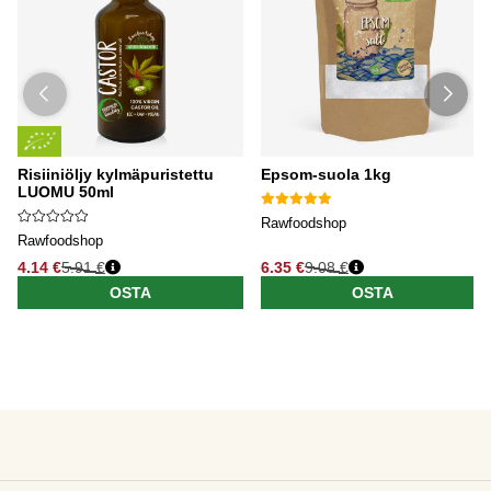
Risiiniöljy kylmäpuristettu
Epsom-suola 1kg
LUOMU 50ml
Rawfoodshop
Rawfoodshop
4.14 €
5.91 €
6.35 €
9.08 €
OSTA
OSTA