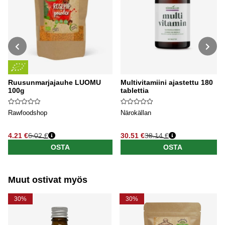
Ruusunmarjajauhe LUOMU
Multivitamiini ajastettu 180
100g
tablettia
Rawfoodshop
Närokällan
4.21 €
6.02 €
30.51 €
38.14 €
Normaali hinta
Normaali hinta
OSTA
OSTA
Muut ostivat myös
30%
30%