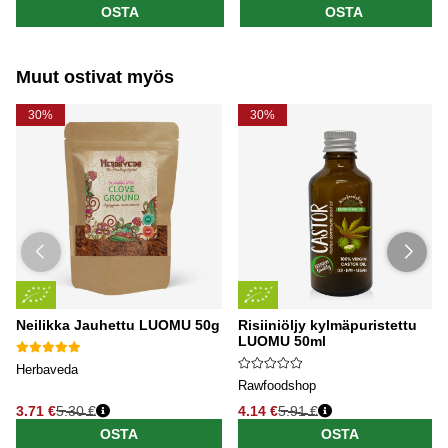
OSTA
OSTA
Muut ostivat myös
30%
30%
Neilikka Jauhettu LUOMU 50g
Risiiniöljy kylmäpuristettu
LUOMU 50ml
Herbaveda
Rawfoodshop
3.71 €
5.30 €
4.14 €
5.91 €
OSTA
OSTA