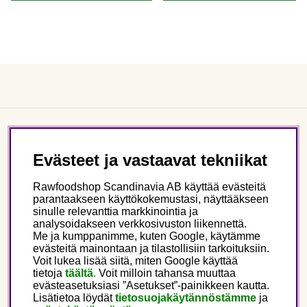
Asiakaspalvelu
Evästeet ja vastaavat tekniikat
Tietoa meistä
Rawfoodshop Scandinavia AB käyttää evästeitä
parantaakseen käyttökokemustasi, näyttääkseen
sinulle relevanttia markkinointia ja
Seuraa meitä
analysoidakseen verkkosivuston liikennettä.
Me ja kumppanimme, kuten Google, käytämme
evästeitä mainontaan ja tilastollisiin tarkoituksiin.
Tämä on Rawfoodshop
Voit lukea lisää siitä, miten Google käyttää
tietoja
täältä
.
Voit milloin tahansa muuttaa
evästeasetuksiasi ”Asetukset”-painikkeen kautta.
Finland
Lisätietoa löydät
tietosuojakäytännöstämme
ja