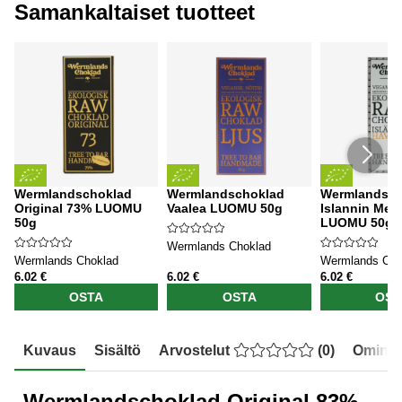
Samankaltaiset tuotteet
Wermlandschoklad
Wermlandschoklad
Wermlandsch
Original 73% LUOMU
Vaalea LUOMU 50g
Islannin Meri
50g
LUOMU 50g
Wermlands Choklad
Wermlands Choklad
Wermlands Cho
6.02 €
6.02 €
6.02 €
OSTA
OSTA
OST
Kuvaus
Sisältö
Arvostelut
(
0
)
Ominai
Wermlandschoklad Original 83%