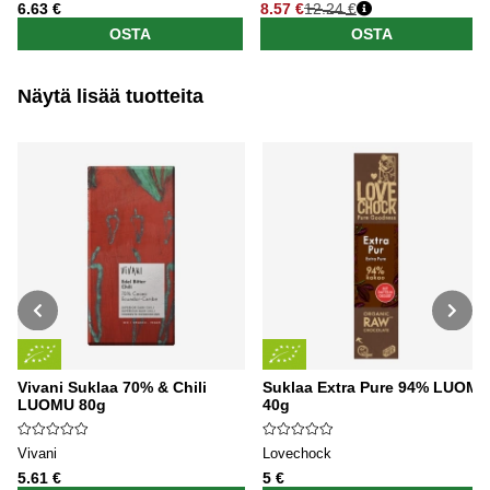
6.63 €
8.57 €
12.24 €
OSTA
OSTA
Näytä lisää tuotteita
Vivani Suklaa 70% & Chili
Suklaa Extra Pure 94% LUOMU
LUOMU 80g
40g
Vivani
Lovechock
5.61 €
5 €