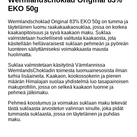
EKO 50g
Wermlandschoklad Original 83% EKO 50g on tumma ja
täyteläinen luomu raakakaakaosuklaa, jossa on korkea
kaakaopitoisuus ja syvä kaakaon maku. Suklaa
valmistetaan huolellisesti valitusta kaakaosta, jota
käsitellään hellävaraisesti suklaan pehmeän ja pyöreän
luonteen säilyttämiseksi voimakkaasta mausta
huolimatta.
Suklaa valmistetaan käsityönä Värmlannissa
WermlandsChokladin toimesta luomuainesosista ilman
turhia lisäaineita. Kaakaon, kookossokerin ja pienen
määrän Himalajan suolaa yhdistelmä luo tasapainoisen
makuprofiilin, jossa on selkeä kaakaon luonne ja
pehmeä jälkimaku.
Pehmeä koostumus ja voimakas suklaan maku tekevät
tästä suklaasta arvostetun valinnan sinulle, joka pidät
tummasta suklaasta, jossa on täyteläinen ja puhdas
maku.