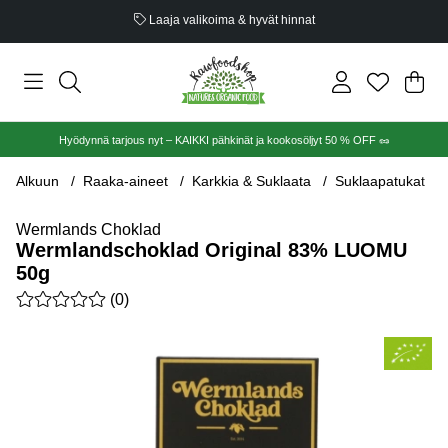
Luomusertifioitu
Ost
Mää
.
Hyödynnä tarjous nyt – KAIKKI pähkinät ja kookosöljyt 50 % OFF 🥜
Alkuun
Raaka-aineet
Karkkia & Suklaata
Suklaapatukat
Wermlands Choklad
Wermlandschoklad Original 83% LUOMU
50g
Keskiarvoluokitus 0 / 5 Arvioiden määrä 0
(
0
)
Tuotekuvat Wermlandschoklad Original 83% LUOMU 50g